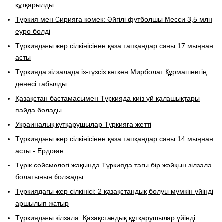
құтқарылды
Түркия мен Сирияға көмек: Әйгілі футболшы Месси 3,5 млн
еуро бөлді
Түркиядағы жер сілкінісінен қаза тапқандар саны 17 мыңнан
асты
Түркияда зілзалада із-түзсіз кеткен Мирболат Құрмашевтің
денесі табылды
Қазақстан бастамасымен Түркияда киіз үй қалашықтары
пайда болады
Украиналық құтқарушылар Түркияға жетті
Түркиядағы жер сілкінісінен қаза тапқандар саны 14 мыңнан
асты - Ердоған
Түрік сейсмологі жақында Түркияда тағы бір жойқын зілзала
болатынын болжады
Түркиядағы жер сілкінісі: 2 қазақстандық болуы мүмкін үйінді
аршылып жатыр
Түркиядағы зілзала: Қазақстандық құтқарушылар үйінді