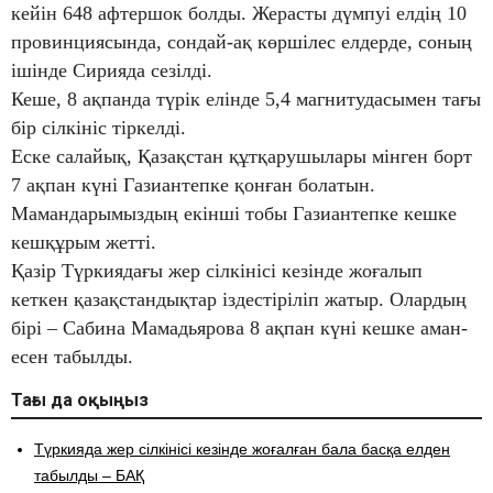
кейін 648 афтершок болды. Жерасты дүмпуі елдің 10
провинциясында, сондай-ақ көршілес елдерде, соның
ішінде Сирияда сезілді.
Кеше, 8 ақпанда түрік елінде 5,4 магнитудасымен тағы
бір сілкініс тіркелді.
Еске салайық, Қазақстан құтқарушылары мінген борт
7 ақпан күні Газиантепке қонған болатын.
Мамандарымыздың екінші тобы Газиантепке кешке
кешқұрым жетті.
Қазір Түркиядағы жер сілкінісі кезінде жоғалып
кеткен қазақстандықтар іздестіріліп жатыр. Олардың
бірі – Сабина Мамадьярова 8 ақпан күні кешке аман-
есен табылды.
Тағы да оқыңыз
Түркияда жер сілкінісі кезінде жоғалған бала басқа елден
табылды – БАҚ