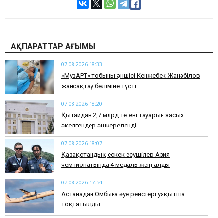
АҚПАРАТТАР АҒЫМЫ
07.08.2026 18:33
«МузАРТ» тобының әншісі Кенжебек Жанәбілов
жансақтау бөліміне түсті
07.08.2026 18:20
Қытайдан 2,7 млрд теңгенің тауарын заңсыз
әкелгендер әшкереленді
07.08.2026 18:07
Қазақстандық ескек есушілер Азия
чемпионатында 4 медаль жеңіп алды
07.08.2026 17:54
Астанадан Омбыға әуе рейстері уақытша
тоқтатылды