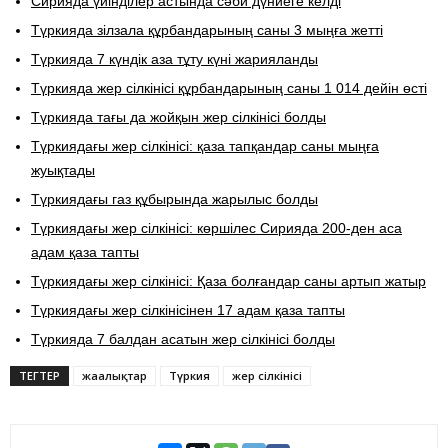
Сирияда үйінділер астында сәби дүниеге келді
Түркияда зілзала құрбандарының саны 3 мыңға жетті
Түркияда 7 күндік аза тұту күні жарияланды
Түркияда жер сілкінісі құрбандарының саны 1 014 дейін өсті
Түркияда тағы да жойқын жер сілкінісі болды
Түркиядағы жер сілкінісі: қаза тапқандар саны мыңға
жуықтады
Түркиядағы газ құбырында жарылыс болды
Түркиядағы жер сілкінісі: көршілес Сирияда 200-ден аса
адам қаза тапты
Түркиядағы жер сілкінісі: Қаза болғандар саны артып жатыр
Түркиядағы жер сілкінісінен 17 адам қаза тапты
Түркияда 7 балдан асатын жер сілкінісі болды
ТЕГТЕР
жаңалықтар
Түркия
жер сілкінісі