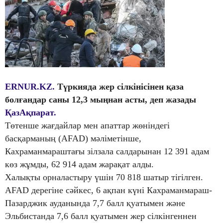
ERNUR.KZ.
Түркияда жер сілкінісінен қаза
болғандар саны 12,3 мыңнан асты, деп жазады
ҚазАқпарат.
Төтенше жағдайлар мен апаттар жөніндегі
басқарманың (AFAD) мәліметінше,
Кахраманмараштағы зілзала салдарынан 12 391 адам
көз жұмды, 62 914 адам жарақат алды.
Халықты орналастыру үшін 70 818 шатыр тігілген.
AFAD дерегіне сәйкес, 6 ақпан күні Кахраманмараш-
Пазарджик ауданында 7,7 балл қуатымен және
Эльбистанда 7,6 балл қуатымен жер сілкінгеннен