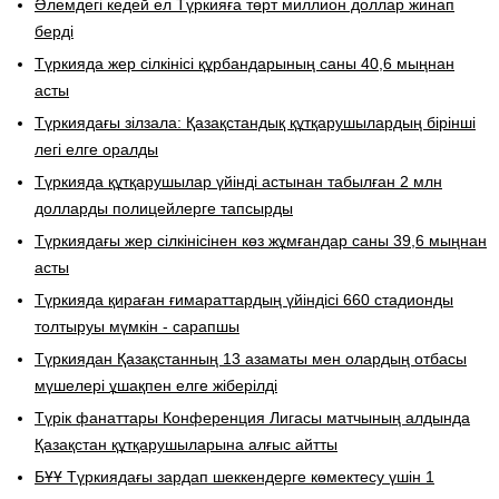
Әлемдегі кедей ел Түркияға төрт миллион доллар жинап
берді
Түркияда жер сілкінісі құрбандарының саны 40,6 мыңнан
асты
Түркиядағы зілзала: Қазақстандық құтқарушылардың бірінші
легі елге оралды
Түркияда құтқарушылар үйінді астынан табылған 2 млн
долларды полицейлерге тапсырды
Түркиядағы жер сілкінісінен көз жұмғандар саны 39,6 мыңнан
асты
Түркияда қираған ғимараттардың үйіндісі 660 стадионды
толтыруы мүмкін - сарапшы
Түркиядан Қазақстанның 13 азаматы мен олардың отбасы
мүшелері ұшақпен елге жіберілді
Түрік фанаттары Конференция Лигасы матчының алдында
Қазақстан құтқарушыларына алғыс айтты
БҰҰ Түркиядағы зардап шеккендерге көмектесу үшін 1