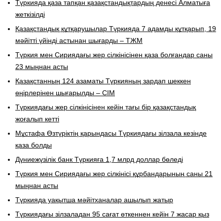
Түркияда қаза тапқан қазақстандықтардың денесі Алматыға
жеткізілді
Қазақстандық құтқарушылар Түркияда 7 адамды құтқарып, 19
мәйітті үйінді астынан шығарды – ТЖМ
Түркия мен Сириядағы жер сілкінісінен қаза болғандар саны
23 мыңнан асты
Қазақстанның 124 азаматы Түркияның зардап шеккен
өңірлерінен шығарылды – СІМ
Түркиядағы жер сілкінісінен кейін тағы бір қазақстандық
жоғалып кетті
Мұстафа Өзтүріктің қарындасы Түркиядағы зілзала кезінде
қаза болды
Дүниежүзілік банк Түркияға 1,7 млрд доллар бөледі
Түркия мен Сириядағы жер сілкінісі құрбандарының саны 21
мыңнан асты
Түркияда уақытша мәйітханалар ашылып жатыр
Түркиядағы зілзаладан 95 сағат өткеннен кейін 7 жасар қыз