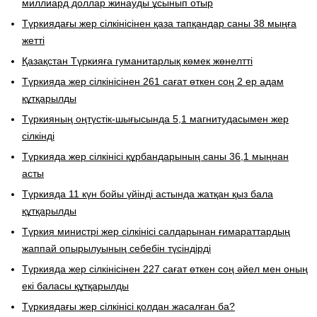
миллиард доллар жинауды ұсынып отыр
Түркиядағы жер сілкінісінен қаза тапқандар саны 38 мыңға
жетті
Қазақстан Түркияға гуманитарлық көмек жөнелтті
Түркияда жер сілкінісінен 261 сағат өткен соң 2 ер адам
құтқарылды
Түркияның оңтүстік-шығысында 5,1 магнитудасымен жер
сілкінді
Түркияда жер сілкінісі құрбандарының саны 36,1 мыңнан
асты
Түркияда 11 күн бойы үйінді астында жатқан қыз бала
құтқарылды
Түркия министрі жер сілкінісі салдарынан ғимараттардың
жаппай опырылуының себебін түсіндірді
Түркияда жер сілкінісінен 227 сағат өткен соң әйел мен оның
екі баласы құтқарылды
Түркиядағы жер сілкінісі қолдан жасалған ба?