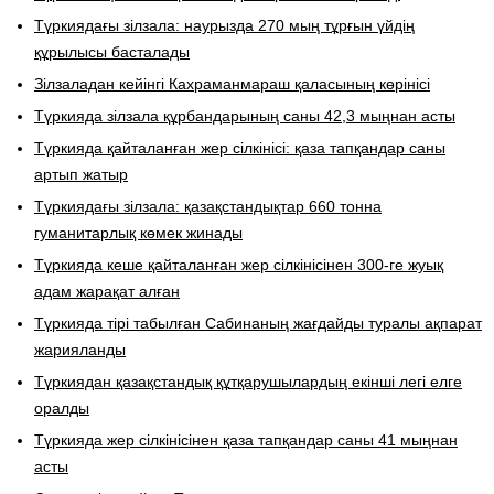
Түркиядағы зілзала: наурызда 270 мың тұрғын үйдің
құрылысы басталады
Зілзаладан кейінгі Кахраманмараш қаласының көрінісі
Түркияда зілзала құрбандарының саны 42,3 мыңнан асты
Түркияда қайталанған жер сілкінісі: қаза тапқандар саны
артып жатыр
Түркиядағы зілзала: қазақстандықтар 660 тонна
гуманитарлық көмек жинады
Түркияда кеше қайталанған жер сілкінісінен 300-ге жуық
адам жарақат алған
Түркияда тірі табылған Сабинаның жағдайды туралы ақпарат
жарияланды
Түркиядан қазақстандық құтқарушылардың екінші легі елге
оралды
Түркияда жер сілкінісінен қаза тапқандар саны 41 мыңнан
асты