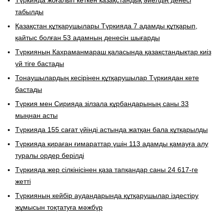
Түркияда жоғалып кеткен қазақстандық әйелдің денесі
табылды
Қазақстан құтқарушылары Түркияда 7 адамды құтқарып,
қайтыс болған 53 адамның денесін шығарды
Түркияның Кахраманмараш қаласында қазақстандықтар киіз
үй тіге бастады
Тонаушылардың кесірінен құтқарушылар Түркиядан кете
бастады
Түркия мен Сирияда зілзала құрбандарының саны 33
мыңнан асты
Түркияда 155 сағат үйінді астында жатқан бала құтқарылды
Түркияда қираған ғимараттар үшін 113 адамды қамауға алу
туралы ордер берілді
Түркияда жер сілкінісінен қаза тапқандар саны 24 617-ге
жетті
Түркияның кейбір аудандарында құтқарушылар іздестіру
жұмысын тоқтатуға мәжбүр