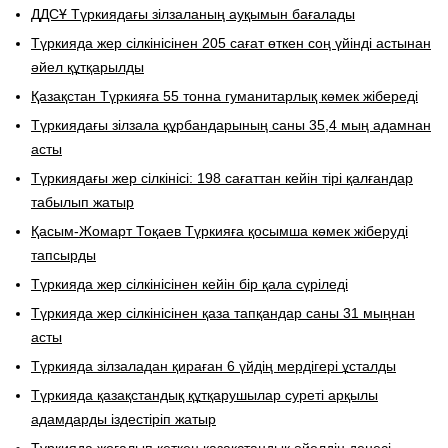
ДДСҰ Түркиядағы зілзаланың ауқымын бағалады
Түркияда жер сілкінісінен 205 сағат өткен соң үйінді астынан
әйел құтқарылды
Қазақстан Түркияға 55 тонна гуманитарлық көмек жібереді
Түркиядағы зілзала құрбандарының саны 35,4 мың адамнан
асты
Түркиядағы жер сілкінісі: 198 сағаттан кейін тірі қалғандар
табылып жатыр
Қасым-Жомарт Тоқаев Түркияға қосымша көмек жіберуді
тапсырды
Түркияда жер сілкінісінен кейін бір қала сүріледі
Түркияда жер сілкінісінен қаза тапқандар саны 31 мыңнан
асты
Түркияда зілзаладан қираған 6 үйдің мердігері ұсталды
Түркияда қазақстандық құтқарушылар суреті арқылы
адамдарды іздестіріп жатыр