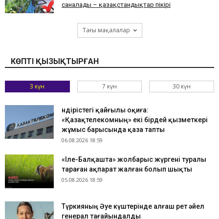
саналады – қазақстандықтар пікірі
Тағы мақалалар
КӨПТІ ҚЫЗЫҚТЫРҒАН
3 күн
7 күн
30 күн
Өндірістегі қайғылы оқиға:
«Қазақтелекомның» екі бірдей қызметкері
жұмыс барысында қаза тапты
06.08.2026 18:59
«Іле-Балқашта» жолбарыс жүргені туралы
тараған ақпарат жалған болып шықты
05.08.2026 18:59
Түркияның Әуе күштерінде алғаш рет әйел
генерал тағайындалды