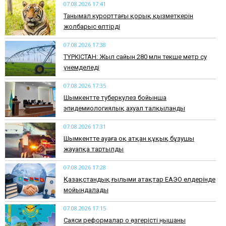
07.08.2026 17:41
​Танымал курорттағы қорық қызметкерін
жолбарыс өлтірді
07.08.2026 17:38
ТҮРКІСТАН: Жыл сайын 280 млн текше метр су
үнемделеді
07.08.2026 17:35
​Шымкентте туберкулез бойынша
эпидемиологиялық ахуал талқыланды
07.08.2026 17:31
Шымкентте ауаға оқ атқан құқық бұзушы
жауапқа тартылды
07.08.2026 17:28
Қазақстандық ғылыми атақтар ЕАЭО елдерінде
мойындалады
07.08.2026 17:15
Саяси реформалар оң өзгерістің нышаны