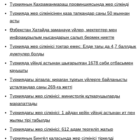
Түркияның Кахраманмараш провинциясында жер сілкінді
Түркияда жер сілкінісінен қаза тапқандар саны 50 мыңнан
асты
Өзбекстан Хатайда заманауи үйлер, мектептер мен
инфрақұрылым нысандарын салып бермек ниетте
Түркияда жер сілкінісі тоқтар емес: Елде тағы да 4,7 баллдық
дүмпулер болды
Түркияда үйінді астынан шығарылған 1678 сәби отбасымен
қауышты
Түркиядағы зілзала: қираған тұрғын үйлерге байланысты
ұсталғандар саны 269-ға жетті
Түркиядағы жер сілкінісі: министрлік құтқарушыларды
марапаттады
Түркиядағы жер сілкінісі: 1 айдан кейін үйінді астынан ит пен
жылқы тірі табылды
Түркиядағы жер сілкінісі: 612 адам тергеліп жатыр
Түркияның Бингёл қаласында жер сілкінісі тіркелді