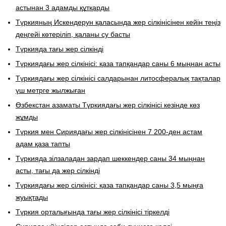
астынан 3 адамды құтқарды
Түркияның Искендерун қаласында жер сілкінісінен кейін теңіз
деңгейі көтеріліп, қаланы су басты
Түркияда тағы жер сілкінді
Түркиядағы жер сілкінісі: қаза тапқандар саны 6 мыңнан асты
Түркиядағы жер сілкінісі салдарынан литосфералық тақталар
үш метрге жылжыған
Өзбекстан азаматы Түркиядағы жер сілкінісі кезінде көз
жұмды
Түркия мен Сириядағы жер сілкінісінен 7 200-ден астам
адам қаза тапты
Түркияда зілзаладан зардап шеккендер саны 34 мыңнан
асты, тағы да жер сілкінді
Түркиядағы жер сілкінісі: қаза тапқандар саны 3,5 мыңға
жуықтады
Түркия орталығында тағы жер сілкінісі тіркелді