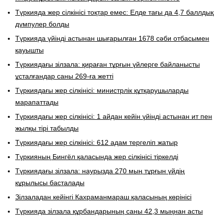
Түркияда жер сілкінісі тоқтар емес: Елде тағы да 4,7 баллдық
дүмпулер болды
Түркияда үйінді астынан шығарылған 1678 сәби отбасымен
қауышты
Түркиядағы зілзала: қираған тұрғын үйлерге байланысты
ұсталғандар саны 269-ға жетті
Түркиядағы жер сілкінісі: министрлік құтқарушыларды
марапаттады
Түркиядағы жер сілкінісі: 1 айдан кейін үйінді астынан ит пен
жылқы тірі табылды
Түркиядағы жер сілкінісі: 612 адам тергеліп жатыр
Түркияның Бингёл қаласында жер сілкінісі тіркелді
Түркиядағы зілзала: наурызда 270 мың тұрғын үйдің
құрылысы басталады
Зілзаладан кейінгі Кахраманмараш қаласының көрінісі
Түркияда зілзала құрбандарының саны 42,3 мыңнан асты