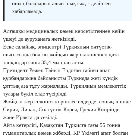
оның балаларын алып шықты», - делінген
хабарламада.
Алғашқы медициналық көмек көрсетілгеннен кейін
үшеуі де ауруханаға жеткізілді.
Еске салайық, эпицентрі Түркияның оңтүстік-
шығысында болған жойқын жер сілкінісінен қаза
тапқандар саны 35,4 мыңнан асты.
Президент Режеп Тайып Ердоған табиғи апат
құрбандарына байланысты Түркияда жеті күндік
ұлттық аза тұту жариялады. Түркияның мемлекеттік
тулары бүкіл елде түсірілді
Жойқын жер сілкінісі көршілес елдерде, соның ішінде
Сирия, Ливан, Солтүстік Корея, Грекия Кипрінде
және Иракта да сезілді.
Айта кетерлігі, Қазақстан Түркияға тағы 55 тонна
гуманитарлық көмек жіберді. ҚР Үкіметі апат болған