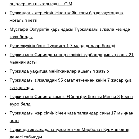
өңірлерінен шығарылды – СІМ
Түркиядағы жер сілкінісінен кейін тағы бір қазақстандық
жоғалып кетті
Мұстафа Өзтүріктің қарындасы Түркиядағы зілзала кезінде
қаза болды
Дүниежүзілік банк Түркияға 1,7 млрд доллар бөледі
Түркия мен Сириядағы жер сілкінісі құрбандарының саны 21
мыңнан асты
Түркияда уақытша мәйітханалар ашылып жатыр
Түркиядағы зілзаладан 95 сағат өткеннен кейін 7 жасар қыз
құтқарылды
Түркия мен Сирияға көмек: Әйгілі футболшы Месси 3,5 млн
еуро бөлді
Түркиядағы жер сілкінісінен қаза тапқандар саны 17 мыңнан
асты
Түркияда зілзалада із-түзсіз кеткен Мирболат Құрмашевтің
денесі табылды