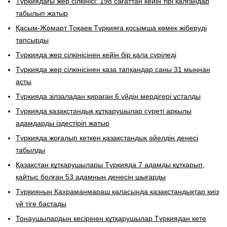
Түркиядағы жер сілкінісі: 198 сағаттан кейін тірі қалғандар
табылып жатыр
Қасым-Жомарт Тоқаев Түркияға қосымша көмек жіберуді
тапсырды
Түркияда жер сілкінісінен кейін бір қала сүріледі
Түркияда жер сілкінісінен қаза тапқандар саны 31 мыңнан
асты
Түркияда зілзаладан қираған 6 үйдің мердігері ұсталды
Түркияда қазақстандық құтқарушылар суреті арқылы
адамдарды іздестіріп жатыр
Түркияда жоғалып кеткен қазақстандық әйелдің денесі
табылды
Қазақстан құтқарушылары Түркияда 7 адамды құтқарып,
қайтыс болған 53 адамның денесін шығарды
Түркияның Кахраманмараш қаласында қазақстандықтар киіз
үй тіге бастады
Тонаушылардың кесірінен құтқарушылар Түркиядан кете