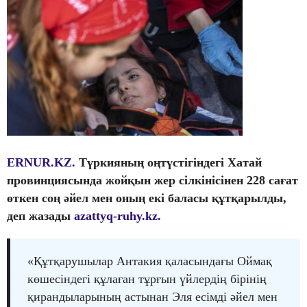
ERNUR.KZ.
Түркияның оңтүстігіндегі Хатай
провинциясында жойқын жер сілкінісінен 228 сағат
өткен соң әйел мен оның екі баласы құтқарылды,
деп жазады
azattyq-ruhy.kz.
«Құтқарушылар Антакия қаласындағы Оймақ
көшесіндегі құлаған тұрғын үйлердің бірінің
қирандыларының астынан Эля есімді әйел мен