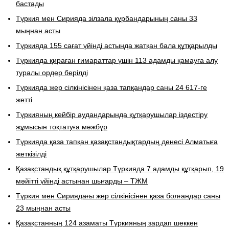
бастады
Түркия мен Сирияда зілзала құрбандарының саны 33
мыңнан асты
Түркияда 155 сағат үйінді астында жатқан бала құтқарылды
Түркияда қираған ғимараттар үшін 113 адамды қамауға алу
туралы ордер берілді
Түркияда жер сілкінісінен қаза тапқандар саны 24 617-ге
жетті
Түркияның кейбір аудандарында құтқарушылар іздестіру
жұмысын тоқтатуға мәжбүр
Түркияда қаза тапқан қазақстандықтардың денесі Алматыға
жеткізілді
Қазақстандық құтқарушылар Түркияда 7 адамды құтқарып, 19
мәйітті үйінді астынан шығарды – ТЖМ
Түркия мен Сириядағы жер сілкінісінен қаза болғандар саны
23 мыңнан асты
Қазақстанның 124 азаматы Түркияның зардап шеккен