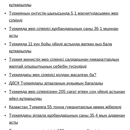
құтқарылды
Түркияның оңтүстік-шығысында 5,1 магнитудасымен жер
сілкінді
Түркияда жер сілкінісі құрбандарының саны 36,1 мыңнан
асты
Түркияда 11 күн бойы үйінді астында жатқан қыз бала
құтқарылды
Түркия министрі жер сілкінісі салдарынан ғимараттардың
жаппай опырылуының себебін түсіндірді
Түркиядағы жер сілкінісі қолдан жасалған ба?
ДДСҰ Түркиядағы зілзаланың ауқымын бағалады
Түркияда жер сілкінісінен 205 сағат өткен соң үйінді астынан
әйел құтқарылды
Қазақстан Түркияға 55 тонна гуманитарлық көмек жібереді
Түркиядағы зілзала құрбандарының саны 35,4 мың адамнан
асты