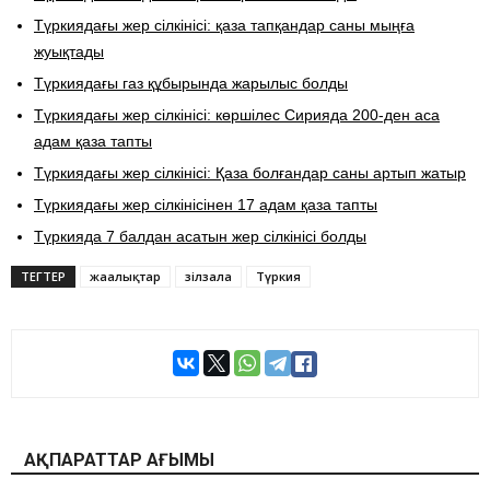
Түркиядағы жер сілкінісі: қаза тапқандар саны мыңға
жуықтады
Түркиядағы газ құбырында жарылыс болды
Түркиядағы жер сілкінісі: көршілес Сирияда 200-ден аса
адам қаза тапты
Түркиядағы жер сілкінісі: Қаза болғандар саны артып жатыр
Түркиядағы жер сілкінісінен 17 адам қаза тапты
Түркияда 7 балдан асатын жер сілкінісі болды
ТЕГТЕР
жаңалықтар
зілзала
Түркия
АҚПАРАТТАР АҒЫМЫ