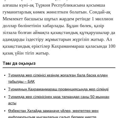
алғашы күні-ақ Түркия Республикасына қосымша
гуманитарлық көмек жөнелткен болатын. Сондай-ақ
Мемлекет басшысы шұғыл жәрдем ретінде 1 миллион
доллар бөлінетінін хабарлады. Бұдан бөлек, қазір
зілзала болған аймақта қазақстандық құтқарушылар да
адамдарды іздестіру жұмыстарын жүргізіп жатыр. Ал
қазақстандық еріктілер Кахраманмараш қаласында 100
қазақ үйін тігіп жатыр.
Тағы да оқыңыз
Түркияда жер сілкінісі кезінде жоғалған бала басқа елден
табылды – БАҚ
Түркияның Кахраманмараш провинциясында жер сілкінді
Түркияда жер сілкінісінен қаза тапқандар саны 50 мыңнан
асты
Өзбекстан Хатайда заманауи үйлер, мектептер мен
инфрақұрылым нысандарын салып бермек ниетте