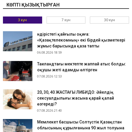
КӨПТІ ҚЫЗЫҚТЫРҒАН
3 күн
7 күн
30 күн
Өндірістегі қайғылы оқиға:
«Қазақтелекомның» екі бірдей қызметкері
жұмыс барысында қаза тапты
06.08.2026 18:59
Таиландтағы мектепте жаппай атыс болды:
оқушы жеті адамды өлтірген
07.08.2026 12:53
​20, 30, 40 ЖАСТАҒЫ ЛИБИДО: Әйелдің
сексуалдылығы жасына қарай қалай
өзгереді?
07.08.2026 21:40
Мемлекет басшысы Солтүстік Қазақстан
облысының құрылғанына 90 жыл толуына