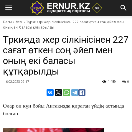
Басы
Әлем
Түркияда жер сілкінісінен 227 сағат өткен соң әйел мен
оның екі баласы құтқарылды
Түркияда жер сілкінісінен 227
сағат өткен соң әйел мен
оның екі баласы
құтқарылды
16.02.2023 09:17
1 459
0
Олар он күн бойы Антакияда қираған үйдің астында
болған.