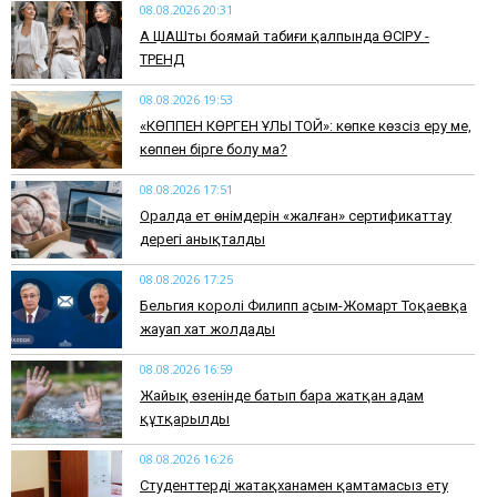
08.08.2026 20:31
АҚ ШАШты боямай табиғи қалпында ӨСІРУ -
ТРЕНД
08.08.2026 19:53
​«КӨППЕН КӨРГЕН ҰЛЫ ТОЙ»: көпке көзсіз еру ме,
көппен бірге болу ма?
08.08.2026 17:51
Оралда ет өнімдерін «жалған» сертификаттау
дерегі анықталды
08.08.2026 17:25
Бельгия королі Филипп Қасым-Жомарт Тоқаевқа
жауап хат жолдады
08.08.2026 16:59
Жайық өзенінде батып бара жатқан адам
құтқарылды
08.08.2026 16:26
Студенттерді жатақханамен қамтамасыз ету