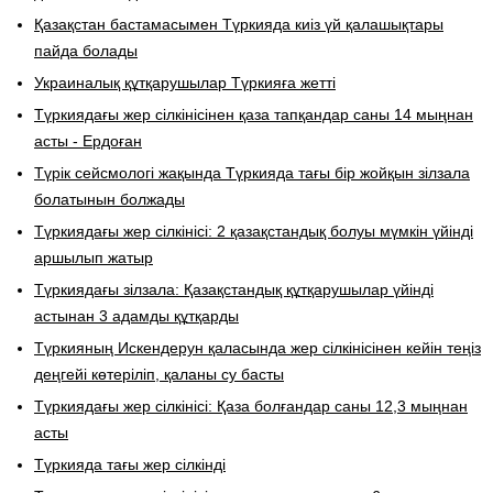
Қазақстан бастамасымен Түркияда киіз үй қалашықтары
пайда болады
Украиналық құтқарушылар Түркияға жетті
Түркиядағы жер сілкінісінен қаза тапқандар саны 14 мыңнан
асты - Ердоған
Түрік сейсмологі жақында Түркияда тағы бір жойқын зілзала
болатынын болжады
Түркиядағы жер сілкінісі: 2 қазақстандық болуы мүмкін үйінді
аршылып жатыр
Түркиядағы зілзала: Қазақстандық құтқарушылар үйінді
астынан 3 адамды құтқарды
Түркияның Искендерун қаласында жер сілкінісінен кейін теңіз
деңгейі көтеріліп, қаланы су басты
Түркиядағы жер сілкінісі: Қаза болғандар саны 12,3 мыңнан
асты
Түркияда тағы жер сілкінді