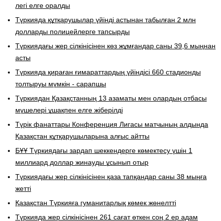
легі елге оралды
Түркияда құтқарушылар үйінді астынан табылған 2 млн
долларды полицейлерге тапсырды
Түркиядағы жер сілкінісінен көз жұмғандар саны 39,6 мыңнан
асты
Түркияда қираған ғимараттардың үйіндісі 660 стадионды
толтыруы мүмкін - сарапшы
Түркиядан Қазақстанның 13 азаматы мен олардың отбасы
мүшелері ұшақпен елге жіберілді
Түрік фанаттары Конференция Лигасы матчының алдында
Қазақстан құтқарушыларына алғыс айтты
БҰҰ Түркиядағы зардап шеккендерге көмектесу үшін 1
миллиард доллар жинауды ұсынып отыр
Түркиядағы жер сілкінісінен қаза тапқандар саны 38 мыңға
жетті
Қазақстан Түркияға гуманитарлық көмек жөнелтті
Түркияда жер сілкінісінен 261 сағат өткен соң 2 ер адам