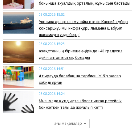
бойынша ахуалдық орталық жұмысын бастады
08.08.2026 15:52
Украина Қазақстан мұнайы өтетін Каспий құбыр
консарциуымы инфрақұрылымына шабуыл
жасамауға уәде берді
08.08.2026 15:23
Қазақстанның бірнеше өңірінде +43 градусқа
дейін аптап ыстық болады
08.08.2026 14:51
Атырауда балабақша тәрбиешісі бір жасар
сәбиді ұрған
08.08.2026 14:24
Мьянмада құлдықтан босатылған ресейлік
бойжеткен тағы да жоғалып кетті
Тағы мақалалар