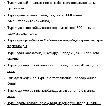
Түркияда қайталанған жер сілкінісі: қаза тапқандар саны
артып жатыр
Түркиядағы зілзала: қазақстандықтар 660 тонна
гуманитарлық көмек жинады
Түркияда кеше қайталанған жер сілкінісінен 300-ге жуық
адам жарақат алған
Түркияда тірі табылған Сабинаның жағдайды туралы ақпарат
жарияланды
Түркиядан қазақстандық құтқарушылардың екінші легі елге
оралды
Түркияда жер сілкінісінен қаза тапқандар саны 41 мыңнан
асты
Әлемдегі кедей ел Түркияға төрт миллион доллар жинап
берді
Түркияда жер сілкінісі құрбандарының саны 40,6 мыңнан
асты
Түркиядағы зілзала: Қазақстандық құтқарушылардың бірінші