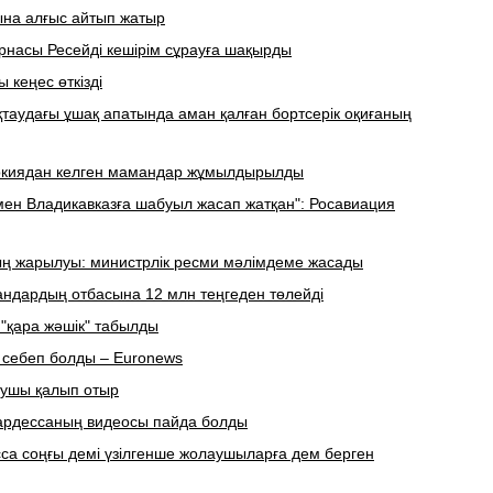
ына алғыс айтып жатыр
рнасы Ресейді кешірім сұрауға шақырды
 кеңес өткізді
таудағы ұшақ апатында аман қалған бортсерік оқиғаның
Түркиядан келген мамандар жұмылдырылды
мен Владикавказға шабуыл жасап жатқан": Росавиация
ың жарылуы: министрлік ресми мәлімдеме жасады
пқандардың отбасына 12 млн теңгеден төлейді
 "қара жәшік" табылды
 себеп болды – Euronews
аушы қалып отыр
юардессаның видеосы пайда болды
сса соңғы демі үзілгенше жолаушыларға дем берген