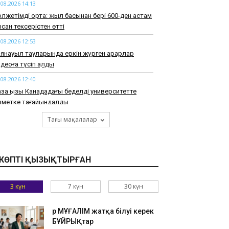
.08.2026 14:13
лжетімді орта: жыл басынан бері 600-ден астам
сан тексерістен өтті
.08.2026 12:53
янауыл тауларында еркін жүрген арқарлар
деоға түсіп қалды
.08.2026 12:40
зақ қызы Канададағы беделді университетте
ызметке тағайындалды
.08.2026 12:28
Тағы мақалалар
танада сөндірілмеген сіріңкеден Audi A6 өртеніп
тті
.08.2026 12:14
КӨПТІ ҚЫЗЫҚТЫРҒАН
ызылордада баласына 12 млн теңге алимент
лемеген әке қылмыстық жауапқа тартылды
3 күн
7 күн
30 күн
.08.2026 12:01
ектеп пәндері жасанды интеллект бойынша
Әр МҰҒАЛІМ жатқа білуі керек
өлімдермен жаңартылды
БҰЙРЫҚтар