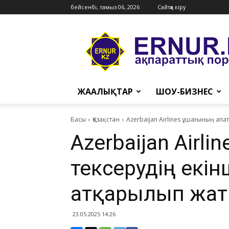
бейсенбі, тамыз 06, 2026
Сайтқа кіру
Ernur
Press
ЖАҢАЛЫҚТАР
ШОУ-БИЗНЕС
Басы
Қазақстан
​Azerbaijan Airlines ұшағының ап
​Azerbaijan Airl
тексерудің екін
атқарылып жат
23.05.2025 14:26