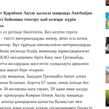
06
​
Қ
т Қарабаев Ақтау қаласы маңында Azerbaijan
К
сі бойынша тексеру қай кезеңде жүріп
06
kz.
Қо
 ел ретінде бекітілген. Кез келген тергеу
аз
ң - тиісті материалдарды жинау, яғни осы кезең
 жатыр. Бұл тұрғыда жинақталған материалдарды
 Оның аясында біздің мамандар жұмылдырылған
КАО өкілдерімен бірге Баку мен Грозныйда,
атта жолдардың мәселесін талқылауға арналған
ына жауап бере отырып.
қтау маңында, Бакуден Грозныйға бағыт алған
ан болатын. Бортта 67 адам, оның ішінде бес
н 38 жолаушы қаза тауып, 29 адам аман қалды.
ас прокуроры Камран Әлиев Ақтау маңында
 апатқа ұшырауына қатысты Қазақстан мен
атура және құқық қорғау органдарымен бірлесіп