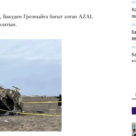
06
Қо
ны
, Бакуден Грозныйға бағыт алған AZAL
олатын.
06
Ба
ви
06
Қа
қ
06
Ас
ке
06
Қ
тө
06
М
б