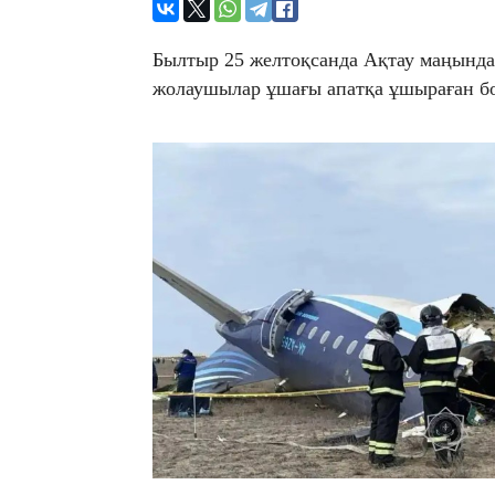
Былтыр 25 желтоқсанда Ақтау маңында
жолаушылар ұшағы апатқа ұшыраған б