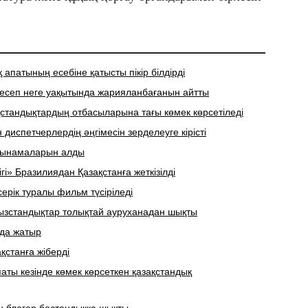
апатының есебіне қатысты пікір білдірді
 есеп неге уақытында жарияланбағанын айтты
ақстандықтардың отбасыларына тағы көмек көрсетіледі
диспетчерлердің әңгімесін зерделеуге кірісті
 сынамаларын алды
і» Бразилиядан Қазақстанға жеткізілді
ерік туралы фильм түсіріледі
ғызстандықтар толықтай ауруханадан шықты
ада жатыр
қстанға жіберді
аты кезінде көмек көрсеткен қазақстандық