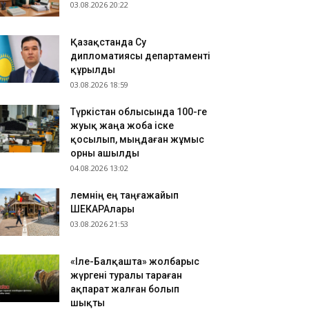
.08.2026 11:45
03.08.2026 20:22
ПРЕЗИДЕНТ ТАПСЫРМАСЫ: ШЫМКЕНТТЕ
АУІПСІЗДІКТІ БАҚЫЛАЙТЫН ДРОНДАР ЖҮЙЕСІ
Қазақстанда Су
ЕҢЕЙТІЛДІ
дипломатиясы департаменті
.08.2026 11:38
құрылды
станайда лицензиясыз қарыз беріп,
03.08.2026 18:59
аматтарды қарызға батырған тұрғын сотталды
Түркістан облысында 100-ге
жуық жаңа жоба іске
қосылып, мыңдаған жұмыс
орны ашылды
04.08.2026 13:02
​Әлемнің ең таңғажайып
ШЕКАРАлары
03.08.2026 21:53
«Іле-Балқашта» жолбарыс
жүргені туралы тараған
ақпарат жалған болып
шықты