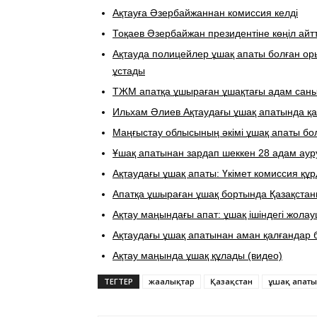
Ақтауға Әзербайжаннан комиссия келді
Тоқаев Әзербайжан президентіне көңіл айт
Ақтауда полицейлер ұшақ апаты болған ор
ұстады
ТЖМ апатқа ұшыраған ұшақтағы адам саны 
Ильхам Әлиев Ақтаудағы ұшақ апатында қа
Маңғыстау облысының әкімі ұшақ апаты бо
Ұшақ апатынан зардап шеккен 28 адам аурух
Ақтаудағы ұшақ апаты: Үкімет комиссия құ
​Апатқа ұшыраған ұшақ бортында Қазақста
Ақтау маңындағы апат: ұшақ ішіндегі жола
Ақтаудағы ұшақ апатынан аман қалғандар 
Ақтау маңында ұшақ құлады (видео)
ТЕГТЕР
жаңалықтар
Қазақстан
ұшақ апаты