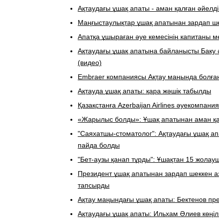
Ақтаудағы ұшақ апаты - аман қалған әйелд
​Маңғыстаулықтар ұшақ апатынан зардап ш
Апатқа ұшыраған әуе кемесінің капитаны м
Ақтаудағы ұшақ апатына байланысты Баку
(видео)
Embraer компаниясы Ақтау маңында болға
Ақтауда ұшақ апаты: қара жәшік табылды
​Қазақстанға Azerbaijan Airlines әуекомпани
«Жарылыс болды»: Ұшақ апатынан аман қа
"Саяхатшы-стоматолог": Ақтаудағы ұшақ ап
пайда болды
"Бет-аузы қанап тұрды": Ұшақтан 15 жол
Президент ұшақ апатынан зардап шеккен а
тапсырды
Ақтау маңындағы ұшақ апаты: Бектенов пре
Ақтаудағы ұшақ апаты: Ильхам Әлиев көңіл