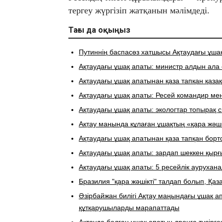
тергеу жүргізіп жатқанын мәлімдеді.
Тағы да оқыңыз
Путиннің баспасөз хатшысы Ақтаудағы ұшақ 
Ақтаудағы ұшақ апаты: министр алдын ала
​Ақтаудағы ұшақ апатынан қаза тапқан қаз
Ақтаудағы ұшақ апаты: Ресей командир мен 
Ақтаудағы ұшақ апаты: экологтар топырақ
Ақтау маңында құлаған ұшақтың «қара жәшіг
Ақтаудағы ұшақ апатынан қаза тапқан бортс
Ақтаудағы ұшақ апаты: зардап шеккен қыр
Ақтаудағы ұшақ апаты: 5 ресейлік аурухан
Бразилия "қара жәшікті" талдап болып, Қаза
Әзірбайжан билігі Ақтау маңындағы ұшақ ап
құтқарушыларды марапаттады