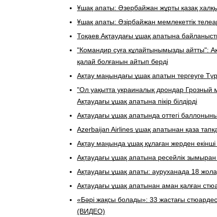
Ұшақ апаты: Әзербайжан жұрты қазақ халқ
Ұшақ апаты: Әзірбайжан мемлекеттік телеа
Тоқаев Ақтаудағы ұшақ апатына байланысты
"Командир суға құлайтынымызды айтты": Ақ
қалай болғанын айтып берді
​Ақтау маңындағы ұшақ апатын тергеуге 
"Ол уақытта украиналық дрондар Грозный 
Ақтаудағы ұшақ апатына пікір білдірді
Ақтаудағы ұшақ апатында оттегі баллонын
Azerbaijan Airlines ұшақ апатынан қаза та
Ақтау маңында ұшақ құлаған жерден екінші
Ақтаудағы ұшақ апатына ресейлік зымыран
Ақтаудағы ұшақ апаты: ауруханада 18 жол
Ақтаудағы ұшақ апатынан аман қалған ст
«Бәрі жақсы болады»: 33 жастағы стюарде
(ВИДЕО)