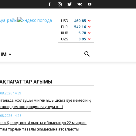
USD
469.85
EUR
542.16
RUB
5.78
UZS
3.95
ЛІМ
АҚПАРАТТАР АҒЫМЫ
.08.2026 14:39
танада жолаушы мінген ұшқышсыз әуе кемесінің
ғашқы демонстрациялық ұшуы өтті
.08.2026 14:26
аза Қазақстан»: Алматы облысында 22 мыңнан
стам тұрғын тазалық жұмысына атсалысты