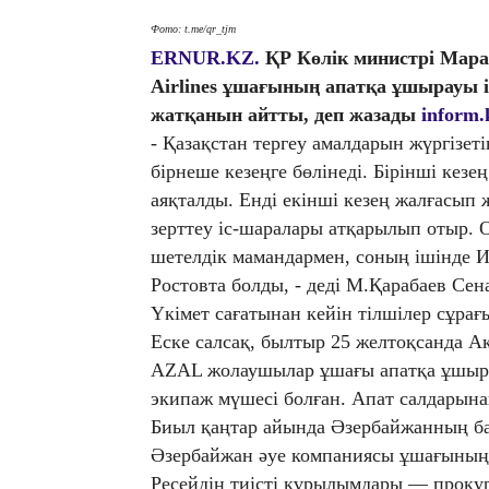
Фото: t.me/qr_tjm
ERNUR.KZ.
ҚР Көлік министрі Мара
Airlines ұшағының апатқа ұшырауы і
жатқанын айтты, деп жазады
inform.
- Қазақстан тергеу амалдарын жүргізетін
бірнеше кезеңге бөлінеді. Бірінші кезе
аяқталды. Енді екінші кезең жалғасып
зерттеу іс-шаралары атқарылып отыр.
шетелдік мамандармен, соның ішінде И
Ростовта болды, - деді М.Қарабаев Сен
Үкімет сағатынан кейін тілшілер сұрағ
Еске салсақ, былтыр 25 желтоқсанда А
AZAL жолаушылар ұшағы апатқа ұшырағ
экипаж мүшесі болған. Апат салдарына
Биыл қаңтар айында Әзербайжанның б
Әзербайжан әуе компаниясы ұшағының
Ресейдің тиісті құрылымдары — прокур