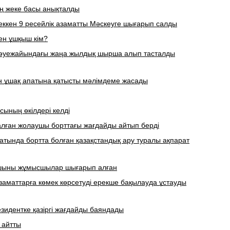
ің жеке басы анықталды
еккен 9 ресейлік азаматты Мәскеуге шығарып салды
ен ұшқыш кім?
 әуежайындағы жаңа жылдық шырша алып тасталды
н ұшақ апатына қатысты мәлімдеме жасады
ясының өкілдері келді
лған жолаушы борттағы жағдайды айтып берді
атында бортта болған қазақстандық ару туралы ақпарат
аушыны жұмысшылар шығарып алған
заматтарға көмек көрсетуді ерекше бақылауда ұстауды
зидентке қазіргі жағдайды баяндады
 айтты