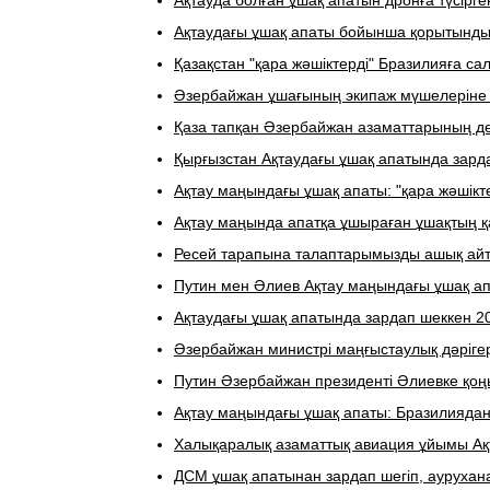
Ақтауда болған ұшақ апатын дронға түсірг
Ақтаудағы ұшақ апаты бойынша қорытынды
Қазақстан "қара жәшіктерді" Бразилияға са
Әзербайжан ұшағының экипаж мүшелеріне "
Қаза тапқан Әзербайжан азаматтарының де
Қырғызстан Ақтаудағы ұшақ апатында зарда
Ақтау маңындағы ұшақ апаты: "қара жәшікте
Ақтау маңында апатқа ұшыраған ұшақтың қа
​Ресей тарапына талаптарымызды ашық айт
Путин мен Әлиев Ақтау маңындағы ұшақ а
Ақтаудағы ұшақ апатында зардап шеккен 20 
Әзербайжан министрі маңғыстаулық дәріге
Путин Әзербайжан президенті Әлиевке қоң
Ақтау маңындағы ұшақ апаты: Бразилиядан
Халықаралық азаматтық авиация ұйымы Ақт
ДСМ ұшақ апатынан зардап шегіп, аурухан