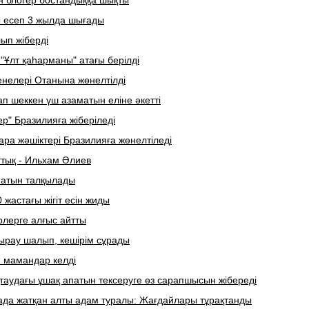
ен блогер бостандыққа шықты
 есеп 3 жылда шығады
лып жіберді
Ұлт қаһарманы" атағы берілді
нелері Отанына жөнелтілді
п шеккен үш азаматын еліне әкетті
р" Бразилияға жіберіледі
ра жәшіктері Бразилияға жөнелтіледі
тық - Ильхам Әлиев
патын талқылады
жастағы жігіт есін жиды
рлерге алғыс айтты
ырау шалып, кешірім сұрады
 мамандар келді
аудағы ұшақ апатын тексеруге өз сарапшысын жібереді
ада жатқан алты адам туралы: Жағдайлары тұрақтанды