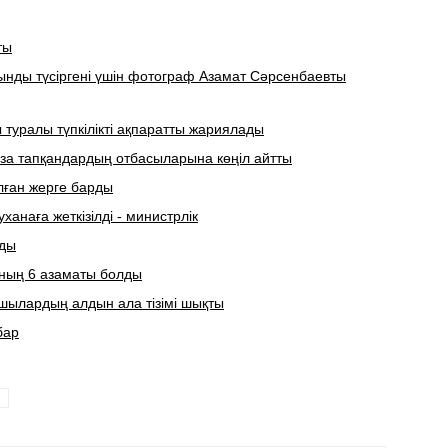
ты
ынды түсіргені үшін фотограф Азамат Сәрсенбаевты
туралы түпкілікті ақпаратты жариялады
за тапқандардың отбасыларына көңіл айтты
лған жерге барды
анаға жеткізілді - министрлік
рды
нның 6 азаматы болды
ушылардың алдын ала тізімі шықты
бар