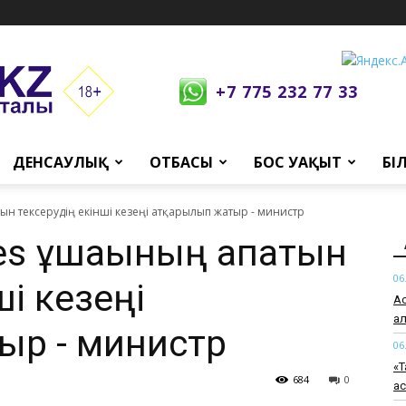
+7 775 232 77 33
ДЕНСАУЛЫҚ
ОТБАСЫ
БОС УАҚЫТ
БІ
атын тексерудің екінші кезеңі атқарылып жатыр - министр
ines ұшағының апатын
06
ші кезеңі
Ас
ал
ыр - министр
06
«Т
684
0
а