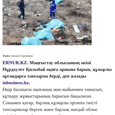
Фото:
Азамат Сарсенбаев.
ERNUR.KZ.
Маңғыстау облысының әкімі
Нұрдәулет Қилыбай оқиға орнына барып, құзырлы
органдарға тапсырма берді, деп жазады
inbusiness.kz
.
Өңір басшысы оқиғаның мән-жайынмен танысып,
құтқару жұмыстарының барысын бақылаған.
Сонымен қатар, барлық құзырлы органға тиісті
тапсырмалар берген және барлық жағдай облыс