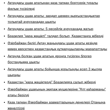
Ақтаудағы ұшақ апатынан қаза тапқан бортсерік туралы
фильм түсіріледі
Ақтаудағы ұшақ апаты: зардап шеккен қырғызстандықтар
толықтай ауруханадан шықты
Ақтаудағы ұшақ апаты: 5 ресейлік ауруханада жатыр
Бразилия "қара жәшікті" талдап болып, Қазақстанға жіберді
Әзірбайжан билігі Ақтау маңындағы ұшақ апаты кезінде
көмек көрсеткен қазақстандық құтқарушыларды марапаттады
Ақтауда болған ұшақ апатын дронға түсірген блогер
бостандыққа шықты
Ақтаудағы ұшақ апаты бойынша қорытынды есеп 3 жылда
шығады
Қазақстан "қара жәшіктерді" Бразилияға салып жіберді
Әзербайжан ұшағының экипаж мүшелеріне "Ұлт қаһарманы"
атағы берілді
Қаза тапқан Әзербайжан азаматтарының денелері Отанына
жөнелтілді