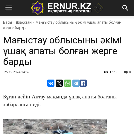
Басы
Қазақстан
Маңғыстау облысының әкімі ұшақ апаты болған
жерге барды
Маңғыстау облысының әкімі
ұшақ апаты болған жерге
барды
25.12.2024 14:52
1 118
0
Бұған дейін Ақтау маңында ұшақ апаты болғаны
хабарланған еді.