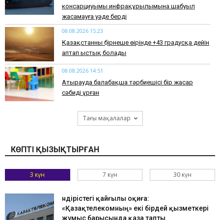
консарциуымы инфрақұрылымына шабуыл
жасамауға уәде берді
08.08.2026 15:23
Қазақстанның бірнеше өңірінде +43 градусқа дейін
аптап ыстық болады
08.08.2026 14:51
Атырауда балабақша тәрбиешісі бір жасар
сәбиді ұрған
Тағы мақалалар
КӨПТІ ҚЫЗЫҚТЫРҒАН
3 күн
7 күн
30 күн
Өндірістегі қайғылы оқиға:
«Қазақтелекомның» екі бірдей қызметкері
жұмыс барысында қаза тапты