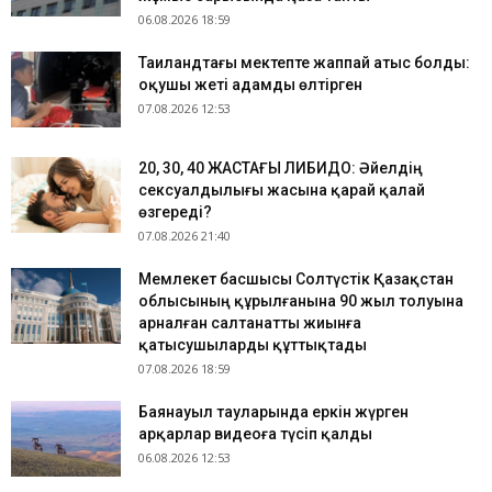
06.08.2026 18:59
Таиландтағы мектепте жаппай атыс болды:
оқушы жеті адамды өлтірген
07.08.2026 12:53
​20, 30, 40 ЖАСТАҒЫ ЛИБИДО: Әйелдің
сексуалдылығы жасына қарай қалай
өзгереді?
07.08.2026 21:40
Мемлекет басшысы Солтүстік Қазақстан
облысының құрылғанына 90 жыл толуына
арналған салтанатты жиынға
қатысушыларды құттықтады
07.08.2026 18:59
Баянауыл тауларында еркін жүрген
арқарлар видеоға түсіп қалды
06.08.2026 12:53