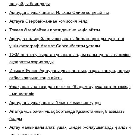
жағдайды баяндады
Ақтаудағы ұшақ апаты: Ильхам Әлиев көңіл айтты
Ақтауға Әзербайжаннан комиссия келді
Тоқаев Әзербайжан президентіне көңіл айтты
Ақтауда полицейлер ұшақ апаты болған орынды түсіргені
үшін фотограф Азамат Сәрсенбаевты ұстады
ТЖМ апатқа ұшыраған ұшақтағы адам саны туралы түпкілікті
ақпаратты жариялады
Ильхам Әлиев Ақтаудағы ұшақ апатында қаза тапқандардың
отбасыларына көңіл айтты
Ұшақ апатынан зардап шеккен 28 адам ауруханаға жеткізілді
- министрлік
Ақтаудағы ұшақ апаты: Үкімет комиссия құрды
​Апатқа ұшыраған ұшақ бортында Қазақстанның 6 азаматы
болды
Ақтау маңындағы апат: ұшақ ішіндегі жолаушылардың алдын
ала тізімі шықты