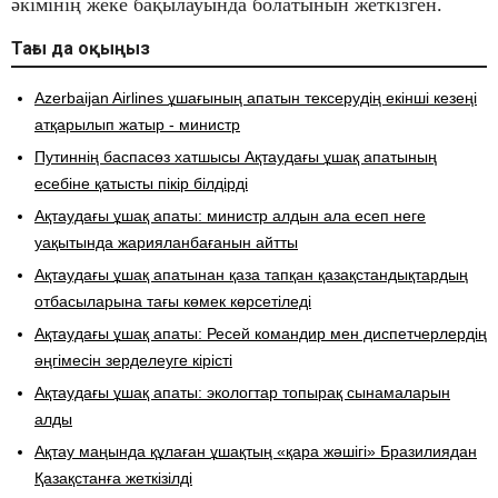
әкімінің жеке бақылауында болатынын жеткізген.
Тағы да оқыңыз
​Azerbaijan Airlines ұшағының апатын тексерудің екінші кезеңі
атқарылып жатыр - министр
Путиннің баспасөз хатшысы Ақтаудағы ұшақ апатының
есебіне қатысты пікір білдірді
Ақтаудағы ұшақ апаты: министр алдын ала есеп неге
уақытында жарияланбағанын айтты
​Ақтаудағы ұшақ апатынан қаза тапқан қазақстандықтардың
отбасыларына тағы көмек көрсетіледі
Ақтаудағы ұшақ апаты: Ресей командир мен диспетчерлердің
әңгімесін зерделеуге кірісті
Ақтаудағы ұшақ апаты: экологтар топырақ сынамаларын
алды
Ақтау маңында құлаған ұшақтың «қара жәшігі» Бразилиядан
Қазақстанға жеткізілді