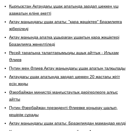
Қырғызстан Ақтаудағы ұшақ апатында зардап шеккен үш
азаматын еліне әкетті
Ақтау маңындағы ұшақ апаты: "қара жәшіктер" Бразилияға
жіберіледі
Ақтау маңында апатқа ұшыраған ұшақтың қара жәшіктері
Бразилияға жөнелтіледі
​Ресей тарапына талаптарымызды ашық айттық - Ильхам
Әлиев
Путин мен Әлиев Ақтау маңындағы ұшақ апатын талқылады
Ақтаудағы ұшақ апатында зардап шеккен 20 жастағы жігіт
есін жиды
Әзербайжан министрі маңғыстаулық дәрігерлерге алғыс
айтты
Путин Әзербайжан президенті Әлиевке қоңырау шалып,
кешірім сұрады
Ақтау маңындағы ұшақ апаты: Бразилиядан мамандар келді