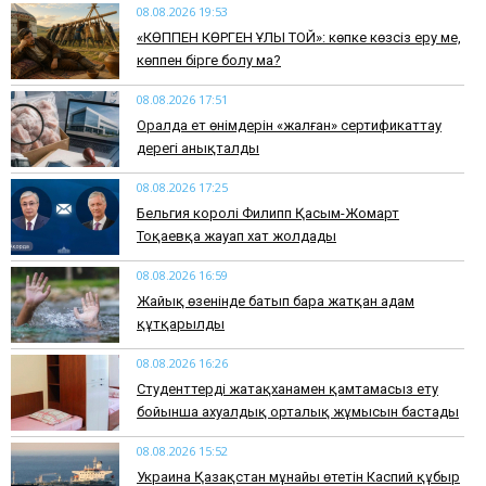
08.08.2026 19:53
​«КӨППЕН КӨРГЕН ҰЛЫ ТОЙ»: көпке көзсіз еру ме,
көппен бірге болу ма?
08.08.2026 17:51
Оралда ет өнімдерін «жалған» сертификаттау
дерегі анықталды
08.08.2026 17:25
Бельгия королі Филипп Қасым-Жомарт
Тоқаевқа жауап хат жолдады
08.08.2026 16:59
Жайық өзенінде батып бара жатқан адам
құтқарылды
08.08.2026 16:26
Студенттерді жатақханамен қамтамасыз ету
бойынша ахуалдық орталық жұмысын бастады
08.08.2026 15:52
Украина Қазақстан мұнайы өтетін Каспий құбыр