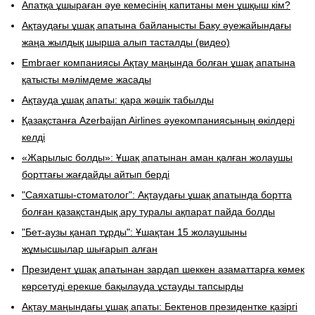
Апатқа ұшыраған әуе кемесінің капитаны мен ұшқыш кім?
Ақтаудағы ұшақ апатына байланысты Баку әуежайындағы
жаңа жылдық шырша алып тасталды (видео)
Embraer компаниясы Ақтау маңында болған ұшақ апатына
қатысты мәлімдеме жасады
Ақтауда ұшақ апаты: қара жәшік табылды
​Қазақстанға Azerbaijan Airlines әуекомпаниясының өкілдері
келді
«Жарылыс болды»: Ұшақ апатынан аман қалған жолаушы
борттағы жағдайды айтып берді
"Саяхатшы-стоматолог": Ақтаудағы ұшақ апатында бортта
болған қазақстандық ару туралы ақпарат пайда болды
"Бет-аузы қанап тұрды": Ұшақтан 15 жолаушыны
жұмысшылар шығарып алған
Президент ұшақ апатынан зардап шеккен азаматтарға көмек
көрсетуді ерекше бақылауда ұстауды тапсырды
Ақтау маңындағы ұшақ апаты: Бектенов президентке қазіргі