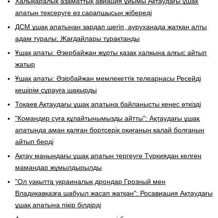
Халықаралық азаматтық авиация ұйымы Ақтаудағы ұшақ
апатын тексеруге өз сарапшысын жібереді
ДСМ ұшақ апатынан зардап шегіп, ауруханада жатқан алты
адам туралы: Жағдайлары тұрақтанды
Ұшақ апаты: Әзербайжан жұрты қазақ халқына алғыс айтып
жатыр
Ұшақ апаты: Әзірбайжан мемлекеттік телеарнасы Ресейді
кешірім сұрауға шақырды
Тоқаев Ақтаудағы ұшақ апатына байланысты кеңес өткізді
"Командир суға құлайтынымызды айтты": Ақтаудағы ұшақ
апатында аман қалған бортсерік оқиғаның қалай болғанын
айтып берді
​Ақтау маңындағы ұшақ апатын тергеуге Түркиядан келген
мамандар жұмылдырылды
"Ол уақытта украиналық дрондар Грозный мен
Владикавказға шабуыл жасап жатқан": Росавиация Ақтаудағы
ұшақ апатына пікір білдірді