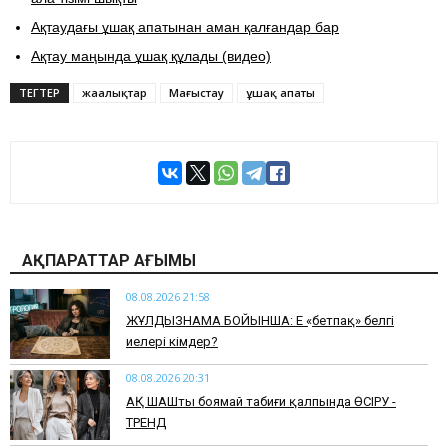
Ақтаудағы ұшақ апатынан аман қалғандар бар
Ақтау маңында ұшақ құлады (видео)
ТЕГТЕР
жаңалықтар
Маңғыстау
ұшақ апаты
АҚПАРАТТАР АҒЫМЫ
08.08.2026 21:58
ЖҰЛДЫЗНАМА БОЙЫНША: Ең «бетпақ» белгі
иелері кімдер?
08.08.2026 20:31
АҚ ШАШты боямай табиғи қалпында ӨСІРУ -
ТРЕНД