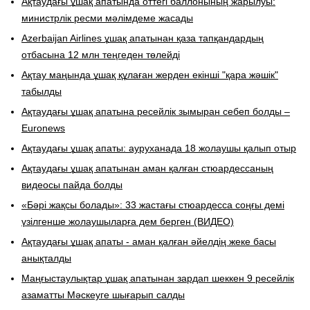
Ақтаудағы ұшақ апатында оттегі баллонының жарылуы:
министрлік ресми мәлімдеме жасады
Azerbaijan Airlines ұшақ апатынан қаза тапқандардың
отбасына 12 млн теңгеден төлейді
Ақтау маңында ұшақ құлаған жерден екінші "қара жәшік"
табылды
Ақтаудағы ұшақ апатына ресейлік зымыран себеп болды –
Euronews
Ақтаудағы ұшақ апаты: ауруханада 18 жолаушы қалып отыр
Ақтаудағы ұшақ апатынан аман қалған стюардессаның
видеосы пайда болды
«Бәрі жақсы болады»: 33 жастағы стюардесса соңғы демі
үзілгенше жолаушыларға дем берген (ВИДЕО)
Ақтаудағы ұшақ апаты - аман қалған әйелдің жеке басы
анықталды
​Маңғыстаулықтар ұшақ апатынан зардап шеккен 9 ресейлік
азаматты Мәскеуге шығарып салды