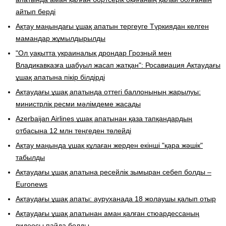
айтып берді
​Ақтау маңындағы ұшақ апатын тергеуге Түркиядан келген
мамандар жұмылдырылды
"Ол уақытта украиналық дрондар Грозный мен
Владикавказға шабуыл жасап жатқан": Росавиация Ақтаудағы
ұшақ апатына пікір білдірді
Ақтаудағы ұшақ апатында оттегі баллонының жарылуы:
министрлік ресми мәлімдеме жасады
Azerbaijan Airlines ұшақ апатынан қаза тапқандардың
отбасына 12 млн теңгеден төлейді
Ақтау маңында ұшақ құлаған жерден екінші "қара жәшік"
табылды
Ақтаудағы ұшақ апатына ресейлік зымыран себеп болды –
Euronews
Ақтаудағы ұшақ апаты: ауруханада 18 жолаушы қалып отыр
Ақтаудағы ұшақ апатынан аман қалған стюардессаның
видеосы пайда болды