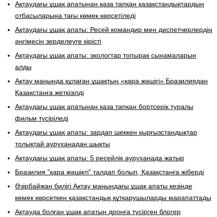
​Ақтаудағы ұшақ апатынан қаза тапқан қазақстандықтардың
отбасыларына тағы көмек көрсетіледі
Ақтаудағы ұшақ апаты: Ресей командир мен диспетчерлердің
әңгімесін зерделеуге кірісті
Ақтаудағы ұшақ апаты: экологтар топырақ сынамаларын
алды
Ақтау маңында құлаған ұшақтың «қара жәшігі» Бразилиядан
Қазақстанға жеткізілді
Ақтаудағы ұшақ апатынан қаза тапқан бортсерік туралы
фильм түсіріледі
Ақтаудағы ұшақ апаты: зардап шеккен қырғызстандықтар
толықтай ауруханадан шықты
Ақтаудағы ұшақ апаты: 5 ресейлік ауруханада жатыр
Бразилия "қара жәшікті" талдап болып, Қазақстанға жіберді
Әзірбайжан билігі Ақтау маңындағы ұшақ апаты кезінде
көмек көрсеткен қазақстандық құтқарушыларды марапаттады
Ақтауда болған ұшақ апатын дронға түсірген блогер