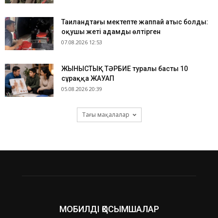
Таиландтағы мектепте жаппай атыс болды:
оқушы жеті адамды өлтірген
07.08.2026 12:53
ЖЫНЫСТЫҚ ТӘРБИЕ туралы басты 10
сұраққа ЖАУАП
05.08.2026 20:39
Тағы мақалалар
МОБИЛДІ ҚОСЫМШАЛАР