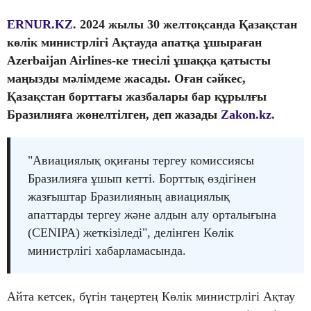
ERNUR.KZ.
2024 жылы 30 желтоқсанда Қазақстан
көлік министрлігі Ақтауда апатқа ұшыраған
Azerbaijan Airlines-ке тиесілі ұшаққа қатысты
маңызды мәлімдеме жасады. Оған сәйкес,
Қазақстан борттағы жазбалары бар құрылғы
Бразилияға жөнелтілген, деп жазады
Zakon.kz.
"Авиациялық оқиғаны тергеу комиссиясы
Бразилияға ұшып кетті. Борттық өздігінен
жазғыштар Бразилияның авиациялық
апаттарды тергеу және алдын алу орталығына
(CENIPA) жеткізіледі", делінген Көлік
министрлігі хабарламасында.
Айта кетсек, бүгін таңертең Көлік министрлігі Ақтау