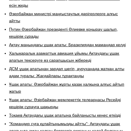
есін жиды
Әзербайжан министрі маңғыстаулық дәрігерлерге алғыс
айтты
Путин Әзербайжан президенті Әлиевке қоңырау шалып,
кешірім сұрады
Ақтау маңындағы ұшақ апаты: Бразилиядан мамандар келді
Халықаралық азаматтық авиация ұйымы Ақтаудағы ұшақ
апатын тексеруге өз сарапшысын жібереді
ДСМ ұшақ апатынан зардап шегіп, ауруханада жатқан алты
адам туралы: Жағдайлары тұрақтанды
Ұшақ апаты: Әзербайжан жұрты қазақ халқына алғыс айтып
жатыр
Ұшақ апаты: Әзірбайжан мемлекеттік телеарнасы Ресейді
кешірім сұрауға шақырды
Тоқаев Ақтаудағы ұшақ апатына байланысты кеңес өткізді
"Командир суға құлайтынымызды айтты": Ақтаудағы ұшақ
апатында аман қалған бортсерік оқиғаның қалай болғанын