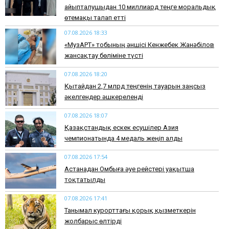
айыпталушыдан 10 миллиард теңге моральдық
өтемақы талап етті
07.08.2026 18:33
«МузАРТ» тобының әншісі Кенжебек Жанәбілов
жансақтау бөліміне түсті
07.08.2026 18:20
Қытайдан 2,7 млрд теңгенің тауарын заңсыз
әкелгендер әшкереленді
07.08.2026 18:07
Қазақстандық ескек есушілер Азия
чемпионатында 4 медаль жеңіп алды
07.08.2026 17:54
Астанадан Омбыға әуе рейстері уақытша
тоқтатылды
07.08.2026 17:41
​Танымал курорттағы қорық қызметкерін
жолбарыс өлтірді