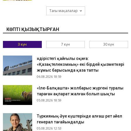
Тағы мақалалар
КӨПТІ ҚЫЗЫҚТЫРҒАН
3 күн
7 күн
30 күн
Өндірістегі қайғылы оқиға:
«Қазақтелекомның» екі бірдей қызметкері
жұмыс барысында қаза тапты
06.08.2026 18:59
«Іле-Балқашта» жолбарыс жүргені туралы
тараған ақпарат жалған болып шықты
05.08.2026 18:59
Түркияның Әуе күштерінде алғаш рет әйел
генерал тағайындалды
05.08.2026 12:53