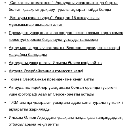
"Саяхатшы-стоматолог": Ақтаудағы ұшақ апатында бортта
болған қазақстандық ару туралы ақпарат пайда болды
"Бет-аузы қанап тұрды": Ұшақтан 15 жолаушыны
жұмысшылар шығарып алған
Президент ұшақ апатынан зардап шеккен азаматтарға көмек
көрсетуді ерекше бақылауда ұстауды тапсырды
Ақтау маңындағы ұшақ апаты: Бектенов президентке қазіргі
жағдайды баяндады
Ақтаудағы ұшақ апаты: Ильхам Әлиев көңіл айтты
Ақтауға Әзербайжаннан комиссия келді
Тоқаев Әзербайжан президентіне көңіл айтты
Ақтауда полицейлер ұшақ апаты болған орынды түсіргені
үшін фотограф Азамат Сәрсенбаевты ұстады
ТЖМ апатқа ұшыраған ұшақтағы адам саны туралы түпкілікті
ақпаратты жариялады
Ильхам Әлиев Ақтаудағы ұшақ апатында қаза тапқандардың
отбасыларына көңіл айтты