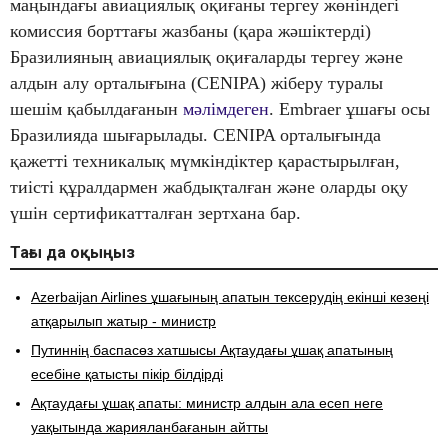
маңындағы авиациялық оқиғаны тергеу жөніндегі
комиссия борттағы жазбаны (қара жәшіктерді)
Бразилияның авиациялық оқиғаларды тергеу және
алдын алу орталығына (CENIPA) жіберу туралы
шешім қабылдағанын
мәлімдеген
. Embraer ұшағы осы
Бразилияда шығарылады. CENIPA орталығында
қажетті техникалық мүмкіндіктер қарастырылған,
тиісті құралдармен жабдықталған және оларды оқу
үшін сертификатталған зертхана бар.
Тағы да оқыңыз
​Azerbaijan Airlines ұшағының апатын тексерудің екінші кезеңі
атқарылып жатыр - министр
Путиннің баспасөз хатшысы Ақтаудағы ұшақ апатының
есебіне қатысты пікір білдірді
Ақтаудағы ұшақ апаты: министр алдын ала есеп неге
уақытында жарияланбағанын айтты