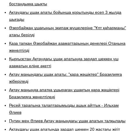
бостандыққа шықты
Ақтаудағы ұшақ апаты бойынша қорытынды есеп 3 жылда
шығады
Әзербайжан ұшағының экипаж мүшелеріне "Ұлт қаһарманы"
атағы берілді
Қаза тапқан Әзербайжан азаматтарының денелері Отанына
жөнелтілді
Қырғызстан Ақтаудағы ұшақ апатында зардап шеккен үш
азаматын еліне әкетті
Ақтау маңындағы ұшақ апаты: "қара жәшіктер" Бразилияға
жіберіледі
Ақтау маңында апатқа ұшыраған ұшақтың қара жәшіктері
Бразилияға жөнелтіледі
​Ресей тарапына талаптарымызды ашық айттық - Ильхам
Әлиев
Путин мен Әлиев Ақтау маңындағы ұшақ апатын талқылады
Ақтаудағы ұшақ апатында зардап шеккен 20 жастағы жігіт