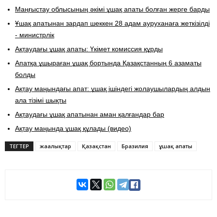
Маңғыстау облысының әкімі ұшақ апаты болған жерге барды
Ұшақ апатынан зардап шеккен 28 адам ауруханаға жеткізілді
- министрлік
Ақтаудағы ұшақ апаты: Үкімет комиссия құрды
​Апатқа ұшыраған ұшақ бортында Қазақстанның 6 азаматы
болды
Ақтау маңындағы апат: ұшақ ішіндегі жолаушылардың алдын
ала тізімі шықты
Ақтаудағы ұшақ апатынан аман қалғандар бар
Ақтау маңында ұшақ құлады (видео)
ТЕГТЕР
жаңалықтар
Қазақстан
Бразилия
ұшақ апаты