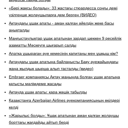
«Бәрі жақсы болады»: 33 жастағы стюардесса соңғы демі
үзілгенше жолаушыларға дем берген (ВИДЕО)
Ақтаудағы ұшақ апаты - аман қалған әйелдің жеке басы
анықталды
​Маңғыстаулықтар ұшақ апатынан зардап шеккен 9 ресейлік
азаматты Мәскеуге шығарып салды
Апатқа ұшыраған әуе кемесінің капитаны мен ұшқыш кім?
Ақтаудағы ұшақ апатына байланысты Баку әуежайындағы
жаңа жылдық шырша алып тасталды (видео)
Embraer компаниясы Ақтау маңында болған ұшақ апатына
қатысты мәлімдеме жасады
Ақтауда ұшақ апаты: қара жәшік табылды
​Қазақстанға Azerbaijan Airlines әуекомпаниясының өкілдері
келді
«Жарылыс болды»: Ұшақ апатынан аман қалған жолаушы
борттағы жағдайды айтып берді