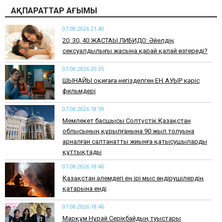
АҚПАРАТТАР АҒЫМЫ
07.08.2026 21:40
​20, 30, 40 ЖАСТАҒЫ ЛИБИДО: Әйелдің
сексуалдылығы жасына қарай қалай өзгереді?
07.08.2026 20:35
​ШЫНАЙЫ оқиғаға негізделген ЕҢ АУЫР кәріс
фильмдері
07.08.2026 18:59
Мемлекет басшысы Солтүстік Қазақстан
облысының құрылғанына 90 жыл толуына
арналған салтанатты жиынға қатысушыларды
құттықтады
07.08.2026 18:46
Қазақстан әлемдегі ең ірі мыс өндірушілердің
қатарына енді
07.08.2026 18:46
Марқұм Нұрай Серікбайдың туыстары