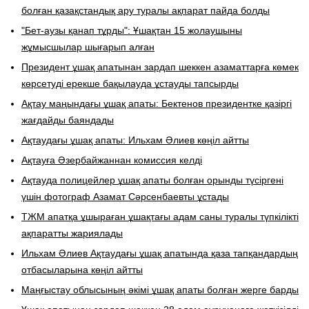
болған қазақстандық ару туралы ақпарат пайда болды
"Бет-аузы қанап тұрды": Ұшақтан 15 жолаушыны
жұмысшылар шығарып алған
Президент ұшақ апатынан зардап шеккен азаматтарға көмек
көрсетуді ерекше бақылауда ұстауды тапсырды
Ақтау маңындағы ұшақ апаты: Бектенов президентке қазіргі
жағдайды баяндады
Ақтаудағы ұшақ апаты: Ильхам Әлиев көңіл айтты
Ақтауға Әзербайжаннан комиссия келді
Ақтауда полицейлер ұшақ апаты болған орынды түсіргені
үшін фотограф Азамат Сәрсенбаевты ұстады
ТЖМ апатқа ұшыраған ұшақтағы адам саны туралы түпкілікті
ақпаратты жариялады
Ильхам Әлиев Ақтаудағы ұшақ апатында қаза тапқандардың
отбасыларына көңіл айтты
Маңғыстау облысының әкімі ұшақ апаты болған жерге барды