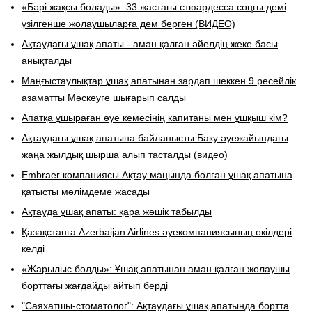
«Бәрі жақсы болады»: 33 жастағы стюардесса соңғы демі
үзілгенше жолаушыларға дем берген (ВИДЕО)
Ақтаудағы ұшақ апаты - аман қалған әйелдің жеке басы
анықталды
​Маңғыстаулықтар ұшақ апатынан зардап шеккен 9 ресейлік
азаматты Мәскеуге шығарып салды
Апатқа ұшыраған әуе кемесінің капитаны мен ұшқыш кім?
Ақтаудағы ұшақ апатына байланысты Баку әуежайындағы
жаңа жылдық шырша алып тасталды (видео)
Embraer компаниясы Ақтау маңында болған ұшақ апатына
қатысты мәлімдеме жасады
Ақтауда ұшақ апаты: қара жәшік табылды
​Қазақстанға Azerbaijan Airlines әуекомпаниясының өкілдері
келді
«Жарылыс болды»: Ұшақ апатынан аман қалған жолаушы
борттағы жағдайды айтып берді
"Саяхатшы-стоматолог": Ақтаудағы ұшақ апатында бортта