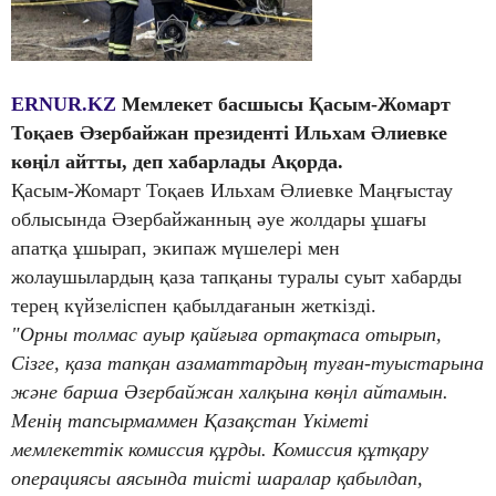
ERNUR.KZ
Мемлекет басшысы Қасым-Жомарт
Тоқаев Әзербайжан президенті Ильхам Әлиевке
көңіл айтты, деп хабарлады Ақорда.
Қасым-Жомарт Тоқаев Ильхам Әлиевке Маңғыстау
облысында Әзербайжанның әуе жолдары ұшағы
апатқа ұшырап, экипаж мүшелері мен
жолаушылардың қаза тапқаны туралы суыт хабарды
терең күйзеліспен қабылдағанын жеткізді.
"Орны толмас ауыр қайғыға ортақтаса отырып,
Сізге, қаза тапқан азаматтардың туған-туыстарына
және барша Әзербайжан халқына көңіл айтамын.
Менің тапсырмаммен Қазақстан Үкіметі
мемлекеттік комиссия құрды. Комиссия құтқару
операциясы аясында тиісті шаралар қабылдап,