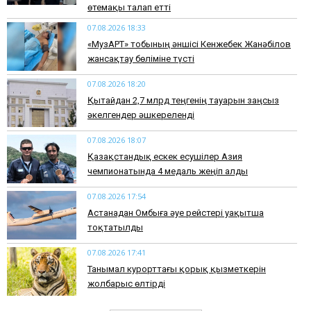
өтемақы талап етті
07.08.2026 18:33
«МузАРТ» тобының әншісі Кенжебек Жанәбілов
жансақтау бөліміне түсті
07.08.2026 18:20
Қытайдан 2,7 млрд теңгенің тауарын заңсыз
әкелгендер әшкереленді
07.08.2026 18:07
Қазақстандық ескек есушілер Азия
чемпионатында 4 медаль жеңіп алды
07.08.2026 17:54
Астанадан Омбыға әуе рейстері уақытша
тоқтатылды
07.08.2026 17:41
​Танымал курорттағы қорық қызметкерін
жолбарыс өлтірді