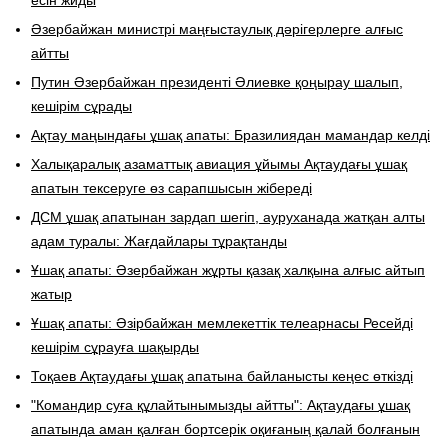
Әзербайжан министрі маңғыстаулық дәрігерлерге алғыс
айтты
Путин Әзербайжан президенті Әлиевке қоңырау шалып,
кешірім сұрады
Ақтау маңындағы ұшақ апаты: Бразилиядан мамандар келді
Халықаралық азаматтық авиация ұйымы Ақтаудағы ұшақ
апатын тексеруге өз сарапшысын жібереді
ДСМ ұшақ апатынан зардап шегіп, ауруханада жатқан алты
адам туралы: Жағдайлары тұрақтанды
Ұшақ апаты: Әзербайжан жұрты қазақ халқына алғыс айтып
жатыр
Ұшақ апаты: Әзірбайжан мемлекеттік телеарнасы Ресейді
кешірім сұрауға шақырды
Тоқаев Ақтаудағы ұшақ апатына байланысты кеңес өткізді
"Командир суға құлайтынымызды айтты": Ақтаудағы ұшақ
апатында аман қалған бортсерік оқиғаның қалай болғанын