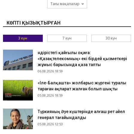
Тағы мақалалар
КӨПТІ ҚЫЗЫҚТЫРҒАН
3 күн
7 күн
30 күн
Өндірістегі қайғылы оқиға:
«Қазақтелекомның» екі бірдей қызметкері
жұмыс барысында қаза тапты
06.08.2026 18:59
«Іле-Балқашта» жолбарыс жүргені туралы
тараған ақпарат жалған болып шықты
05.08.2026 18:59
Түркияның Әуе күштерінде алғаш рет әйел
генерал тағайындалды
05.08.2026 12:53