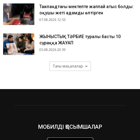
Таиландтағы мектепте жаппай атыс болды:
оқушы жеті адамды өлтірген
07.08.2026 12:53
ЖЫНЫСТЫҚ ТӘРБИЕ туралы басты 10
сұраққа ЖАУАП
05.08.2026 20:39
Тағы мақалалар
МОБИЛДІ ҚОСЫМШАЛАР