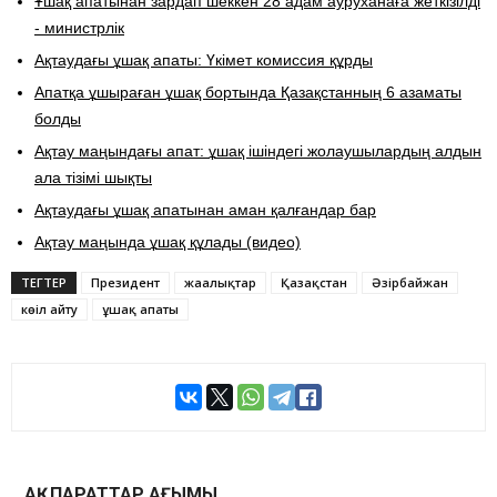
Ұшақ апатынан зардап шеккен 28 адам ауруханаға жеткізілді
- министрлік
Ақтаудағы ұшақ апаты: Үкімет комиссия құрды
​Апатқа ұшыраған ұшақ бортында Қазақстанның 6 азаматы
болды
Ақтау маңындағы апат: ұшақ ішіндегі жолаушылардың алдын
ала тізімі шықты
Ақтаудағы ұшақ апатынан аман қалғандар бар
Ақтау маңында ұшақ құлады (видео)
ТЕГТЕР
Президент
жаңалықтар
Қазақстан
Әзірбайжан
көңіл айту
ұшақ апаты
АҚПАРАТТАР АҒЫМЫ