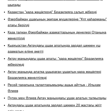
шығады
Қазақстан "қара жәшіктерді" Бразилияға салып жіберді
Әзербайжан ұшағының экипаж мүшелеріне "Ұлт қаһарманы"
атағы берілді
Қаза тапқан Әзербайжан азаматтарының денелері Отанына
жөнелтілді
Қырғызстан Ақтаудағы ұшақ апатында зардап шеккен үш
азаматын еліне әкетті
Ақтау маңындағы ұшақ апаты: "қара жәшіктер" Бразилияға
жіберіледі
Ақтау маңында апатқа ұшыраған ұшақтың қара жәшіктері
Бразилияға жөнелтіледі
​Ресей тарапына талаптарымызды ашық айттық - Ильхам
Әлиев
Путин мен Әлиев Ақтау маңындағы ұшақ апатын талқылады
Ақтаудағы ұшақ апатында зардап шеккен 20 жастағы жігіт
есін жиды