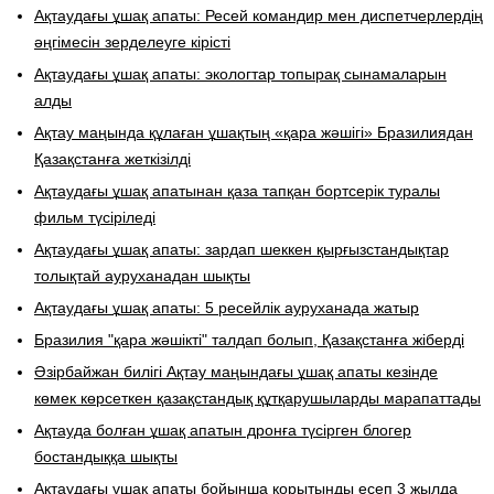
Ақтаудағы ұшақ апаты: Ресей командир мен диспетчерлердің
әңгімесін зерделеуге кірісті
Ақтаудағы ұшақ апаты: экологтар топырақ сынамаларын
алды
Ақтау маңында құлаған ұшақтың «қара жәшігі» Бразилиядан
Қазақстанға жеткізілді
Ақтаудағы ұшақ апатынан қаза тапқан бортсерік туралы
фильм түсіріледі
Ақтаудағы ұшақ апаты: зардап шеккен қырғызстандықтар
толықтай ауруханадан шықты
Ақтаудағы ұшақ апаты: 5 ресейлік ауруханада жатыр
Бразилия "қара жәшікті" талдап болып, Қазақстанға жіберді
Әзірбайжан билігі Ақтау маңындағы ұшақ апаты кезінде
көмек көрсеткен қазақстандық құтқарушыларды марапаттады
Ақтауда болған ұшақ апатын дронға түсірген блогер
бостандыққа шықты
Ақтаудағы ұшақ апаты бойынша қорытынды есеп 3 жылда