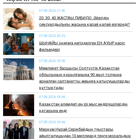
07.08.2026 21:40
​20, 30, 40 ЖАСТАҒЫ ЛИБИДО: Әйелдің
сексуалдылығы жасына қарай қалай өзгереді?
07.08.2026 20:35
​ШЫНАЙЫ оқиғаға негізделген ЕҢ АУЫР кәріс
фильмдері
07.08.2026 18:59
Мемлекет басшысы Солтүстік Қазақстан
облысының құрылғанына 90 жыл толуына
арналған салтанатты жиынға қатысушыларды
құттықтады
07.08.2026 18:46
Қазақстан әлемдегі ең ірі мыс өндірушілердің
қатарына енді
07.08.2026 18:46
Марқұм Нұрай Серікбайдың туыстары
айыпталушыдан 10 миллиард теңге моральдық