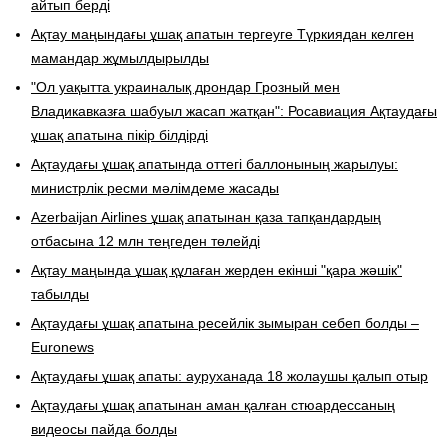
айтып берді
​Ақтау маңындағы ұшақ апатын тергеуге Түркиядан келген
мамандар жұмылдырылды
"Ол уақытта украиналық дрондар Грозный мен
Владикавказға шабуыл жасап жатқан": Росавиация Ақтаудағы
ұшақ апатына пікір білдірді
Ақтаудағы ұшақ апатында оттегі баллонының жарылуы:
министрлік ресми мәлімдеме жасады
Azerbaijan Airlines ұшақ апатынан қаза тапқандардың
отбасына 12 млн теңгеден төлейді
Ақтау маңында ұшақ құлаған жерден екінші "қара жәшік"
табылды
Ақтаудағы ұшақ апатына ресейлік зымыран себеп болды –
Euronews
Ақтаудағы ұшақ апаты: ауруханада 18 жолаушы қалып отыр
Ақтаудағы ұшақ апатынан аман қалған стюардессаның
видеосы пайда болды