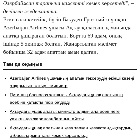
Әзербайжан тарапына қажетті көмек көрсетеді", –
делінген жеделхатта.
Еске сала кетейік, бүгін Бакуден Грозныйға ұшқан
Azerbaijan Airlines ұшағы Ақтау қаласының маңында
апатқа ұшыраған болатын. Бортта 69 адам, оның
ішінде 5 экипаж болған. Жаңартылған мәлімет
бойынша 32 адам апаттан аман қалған.
Тағы да оқыңыз
​Azerbaijan Airlines ұшағының апатын тексерудің екінші кезеңі
атқарылып жатыр - министр
Путиннің баспасөз хатшысы Ақтаудағы ұшақ апатының
есебіне қатысты пікір білдірді
Ақтаудағы ұшақ апаты: министр алдын ала есеп неге
уақытында жарияланбағанын айтты
​Ақтаудағы ұшақ апатынан қаза тапқан қазақстандықтардың
отбасыларына тағы көмек көрсетіледі