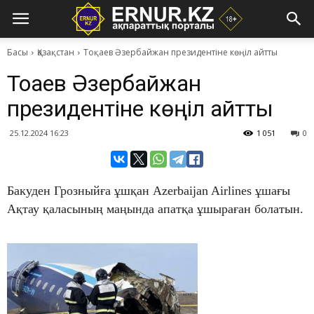
Басы
Қазақстан
Тоқаев Әзербайжан президентіне көңіл айтты
Тоқаев Әзербайжан
президентіне көңіл айтты
25.12.2024 16:23
1 051
0
Бакуден Грозныйға ұшқан Azerbaijan Airlines ұшағы
Ақтау қаласының маңында апатқа ұшыраған болатын.