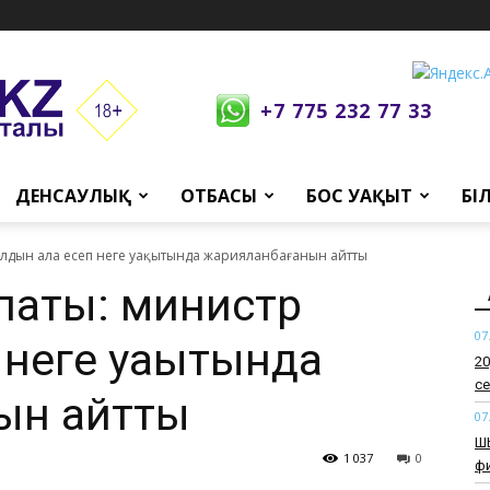
+7 775 232 77 33
ДЕНСАУЛЫҚ
ОТБАСЫ
БОС УАҚЫТ
БІ
алдын ала есеп неге уақытында жарияланбағанын айтты
апаты: министр
07
 неге уақытында
​2
се
ын айтты
07
​Ш
1 037
0
ф