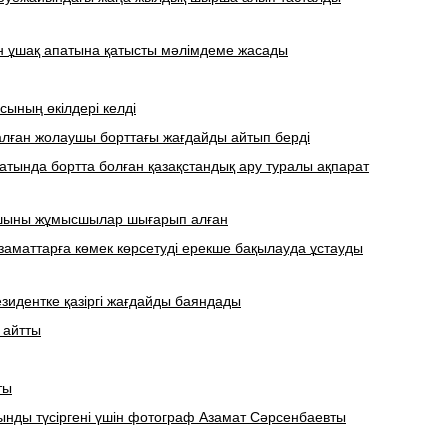
н ұшақ апатына қатысты мәлімдеме жасады
ясының өкілдері келді
лған жолаушы борттағы жағдайды айтып берді
атында бортта болған қазақстандық ару туралы ақпарат
аушыны жұмысшылар шығарып алған
заматтарға көмек көрсетуді ерекше бақылауда ұстауды
зидентке қазіргі жағдайды баяндады
 айтты
ты
ынды түсіргені үшін фотограф Азамат Сәрсенбаевты