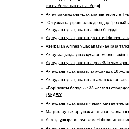
қалай болғанын айтып берді
​Ақтау маңындағы ұшақ апатын тергеуге 
"Ол уақытта украиналық дрондар Грозный 
Ақтаудағы ұшақ апатына пікір білдірді
Ақтаудағы ұшақ апатында оттегі баллонын
Azerbaijan Airlines ұшақ апатынан қаза та
Ақтау маңында ұшақ құлаған жерден екінші
Ақтаудағы ұшақ апатына ресейлік зымыран
Ақтаудағы ұшақ апаты: ауруханада 18 жол
Ақтаудағы ұшақ апатынан аман қалған ст
«Бәрі жақсы болады»: 33 жастағы стюарде
(ВИДЕО)
Ақтаудағы ұшақ апаты - аман қалған әйелд
​Маңғыстаулықтар ұшақ апатынан зардап ш
Апатқа ұшыраған әуе кемесінің капитаны м
Ақтаудағы ұшақ апатына байланысты Баку