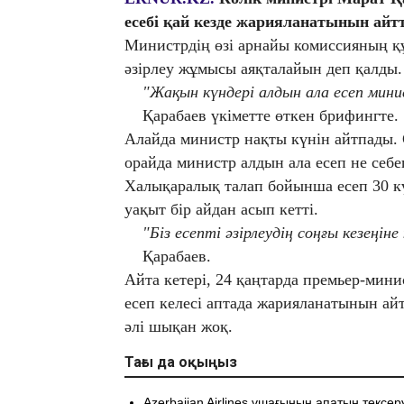
есебі қай кезде жарияланатынын айт
Министрдің өзі арнайы комиссияның қ
әзірлеу жұмысы аяқталайын деп қалды.
"Жақын күндері алдын ала есеп мин
Қарабаев үкіметте өткен брифингте.
Алайда министр нақты күнін айтпады. С
орайда министр алдын ала есеп не себе
Халықаралық талап бойынша есеп 30 кү
уақыт бір айдан асып кетті.
"Біз есепті әзірлеудің соңғы кезеңі
Қарабаев.
Айта кетері, 24 қаңтарда премьер-мин
есеп келесі аптада жарияланатынын айт
әлі шықан жоқ.
Тағы да оқыңыз
​Azerbaijan Airlines ұшағының апатын тексе