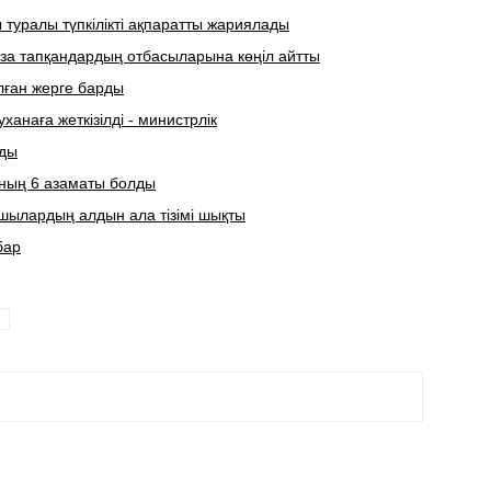
туралы түпкілікті ақпаратты жариялады
за тапқандардың отбасыларына көңіл айтты
лған жерге барды
анаға жеткізілді - министрлік
рды
нның 6 азаматы болды
ушылардың алдын ала тізімі шықты
бар