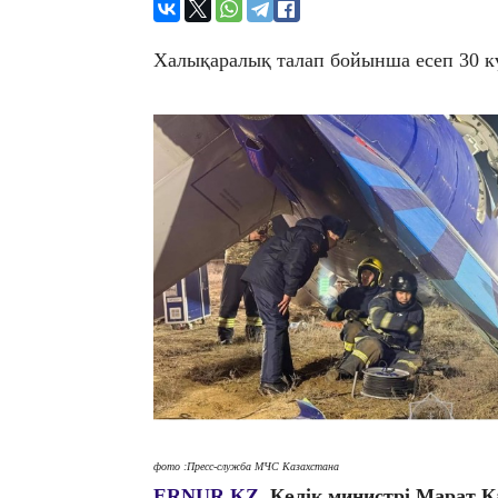
Халықаралық талап бойынша есеп 30 к
фото :Пресс-служба МЧС Казахстана
ERNUR.KZ.
Көлік министрі Марат 