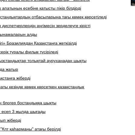
апатының есебіне қатысты пікір білдірді
ақстандықтардың отбасыларына тағы көмек көрсетіледі
диспетчерлердің әңгімесін зерделеуге кірісті
 сынамаларын алды
і» Бразилиядан Қазақстанға жеткізілді
ерік туралы фильм түсіріледі
ғызстандықтар толықтай ауруханадан шықты
ада жатыр
қстанға жіберді
аты кезінде көмек көрсеткен қазақстандық
ен блогер бостандыққа шықты
 есеп 3 жылда шығады
лып жіберді
Ұлт қаһарманы" атағы берілді