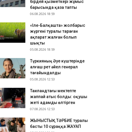
бірдей қызметкері жұмыс
зақстандық ескек есушілер Азия
барысында қаза тапты
мпионатында 4 медаль жеңіп алды
06.08.2026 18:59
.08.2026 17:54
«Іле-Балқашта» жолбарыс
танадан Омбыға әуе рейстері уақытша
жүргені туралы тараған
оқтатылды
ақпарат жалған болып
.08.2026 17:41
шықты
анымал курорттағы қорық қызметкерін
05.08.2026 18:59
лбарыс өлтірді
Түркияның Әуе күштерінде
алғаш рет әйел генерал
тағайындалды
05.08.2026 12:53
Таиландтағы мектепте
жаппай атыс болды: оқушы
жеті адамды өлтірген
07.08.2026 12:53
ЖЫНЫСТЫҚ ТӘРБИЕ туралы
басты 10 сұраққа ЖАУАП