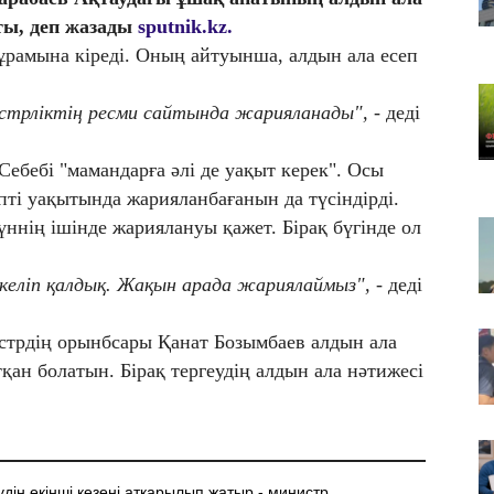
Қа
ты, деп жазады
sputnik.kz.
че
ұрамына кіреді. Оның айтуынша, алдын ала есеп
07
Ас
истрліктің ресми сайтында жарияланады",
- деді
т
07
ебебі "мамандарға әлі де уақыт керек". Осы
​Т
пті уақытында жарияланбағанын да түсіндірді.
жо
ннің ішінде жариялануы қажет. Бірақ бүгінде ол
не келіп қалдық. Жақын арада жариялаймыз", -
деді
истрдің орынбсары Қанат Бозымбаев алдын ала
қан болатын. Бірақ тергеудің алдын ала нәтижесі
рудің екінші кезеңі атқарылып жатыр - министр