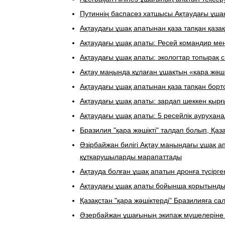
Путиннің баспасөз хатшысы Ақтаудағы ұшақ 
​Ақтаудағы ұшақ апатынан қаза тапқан қаз
Ақтаудағы ұшақ апаты: Ресей командир мен 
Ақтаудағы ұшақ апаты: экологтар топырақ
Ақтау маңында құлаған ұшақтың «қара жәшіг
Ақтаудағы ұшақ апатынан қаза тапқан бортс
Ақтаудағы ұшақ апаты: зардап шеккен қыр
Ақтаудағы ұшақ апаты: 5 ресейлік аурухан
Бразилия "қара жәшікті" талдап болып, Қаза
Әзірбайжан билігі Ақтау маңындағы ұшақ ап
құтқарушыларды марапаттады
Ақтауда болған ұшақ апатын дронға түсірг
Ақтаудағы ұшақ апаты бойынша қорытынды
Қазақстан "қара жәшіктерді" Бразилияға са
Әзербайжан ұшағының экипаж мүшелеріне "