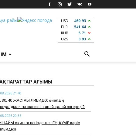
USD
469.93
EUR
541.64
RUB
5.71
UZS
3.93
ЛІМ
АҚПАРАТТАР АҒЫМЫ
.08.2026 21:40
0, 30, 40 ЖАСТАҒЫ ЛИБИДО: Әйелдің
ксуалдылығы жасына қарай қалай өзгереді?
.08.2026 20:35
ЫНАЙЫ оқиғаға негізделген ЕҢ АУЫР кәріс
ильмдері